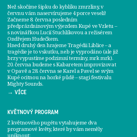
Než skočíme šipku do kyblíku zmrzliny, v
červnu vám naservírujeme
4 porce veselí
!
Začneme 8. června posledním
předprázdninovým výjezdem
Kupé ve Vzletu
–
s novinářkou Lucií Stuchlíkovou a režisérem
Ondřejem Hudečkem.
Hned druhý den hrajeme
Tragédii Liblice
– a
tragédie je to vskutku, neb je vyprodáno (ale již
brzy vypustíme podzimní termíny, mrk mrk).
20. června
budeme s Kabaretem improvizovat
v Opavě a
28. června
se Karel a Pavel se svým
Kupé ocitnou na horké půdě – stagi festivalu
Mighty Sounds.
→ VÍCE
KVĚTNOVÝ PROGRAM
Z květnového pugétu vytahujeme dva
programové květy, které by vám neměly
uniknout: