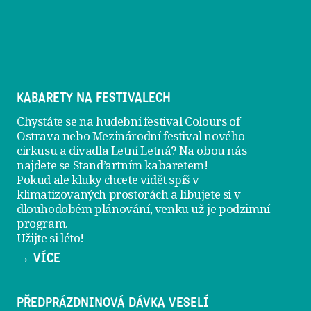
KABARETY NA FESTIVALECH
Chystáte se na hudební festival Colours of
Ostrava nebo Mezinárodní festival nového
cirkusu a divadla Letní Letná? Na obou nás
najdete se
Stand’artním kabaretem
!
Pokud ale kluky chcete vidět spíš v
klimatizovaných prostorách a libujete si v
dlouhodobém plánování, venku už je
podzimní
program
.
Užijte si léto!
→ VÍCE
PŘEDPRÁZDNINOVÁ DÁVKA VESELÍ