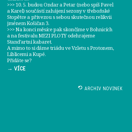
>>> 10. 5. budou Ondar a Petar (nebo spíš Pavel
a Karel) součástí zahájení sezony v
třeboňské
Stopětce
a přivezou s sebou skutečnou relikvii
jménem
Košičan 3
.
>>> Na konci měsíce pak skončíme v Bohnicích
a na festivalu
MEZI PLOTY
odehrajeme
Stand’artní kabaret
.
A mimo to si dáme
triádu ve Vzletu
s Protonem,
Liblicemi a Kupé.
Přidáte se?
→ VÍCE
ARCHIV NOVINEK