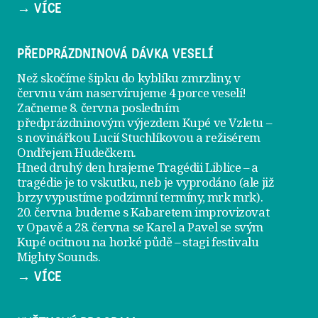
→ VÍCE
PŘEDPRÁZDNINOVÁ DÁVKA VESELÍ
Než skočíme šipku do kyblíku zmrzliny, v
červnu vám naservírujeme
4 porce veselí
!
Začneme 8. června posledním
předprázdninovým výjezdem
Kupé ve Vzletu
–
s novinářkou Lucií Stuchlíkovou a režisérem
Ondřejem Hudečkem.
Hned druhý den hrajeme
Tragédii Liblice
– a
tragédie je to vskutku, neb je vyprodáno (ale již
brzy vypustíme podzimní termíny, mrk mrk).
20. června
budeme s Kabaretem improvizovat
v Opavě a
28. června
se Karel a Pavel se svým
Kupé ocitnou na horké půdě – stagi festivalu
Mighty Sounds.
→ VÍCE