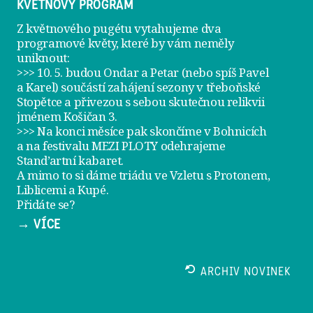
KVĚTNOVÝ PROGRAM
Z květnového pugétu vytahujeme dva
programové květy, které by vám neměly
uniknout:
>>> 10. 5. budou Ondar a Petar (nebo spíš Pavel
a Karel) součástí zahájení sezony v
třeboňské
Stopětce
a přivezou s sebou skutečnou relikvii
jménem
Košičan 3
.
>>> Na konci měsíce pak skončíme v Bohnicích
a na festivalu
MEZI PLOTY
odehrajeme
Stand’artní kabaret
.
A mimo to si dáme
triádu ve Vzletu
s Protonem,
Liblicemi a Kupé.
Přidáte se?
→ VÍCE
ARCHIV NOVINEK