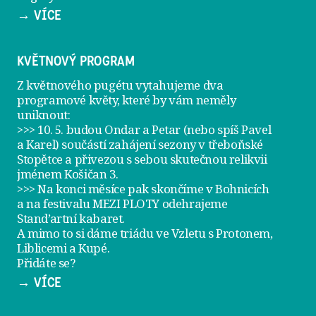
→ VÍCE
KVĚTNOVÝ PROGRAM
Z květnového pugétu vytahujeme dva
programové květy, které by vám neměly
uniknout:
>>> 10. 5. budou Ondar a Petar (nebo spíš Pavel
a Karel) součástí zahájení sezony v
třeboňské
Stopětce
a přivezou s sebou skutečnou relikvii
jménem
Košičan 3
.
>>> Na konci měsíce pak skončíme v Bohnicích
a na festivalu
MEZI PLOTY
odehrajeme
Stand’artní kabaret
.
A mimo to si dáme
triádu ve Vzletu
s Protonem,
Liblicemi a Kupé.
Přidáte se?
→ VÍCE