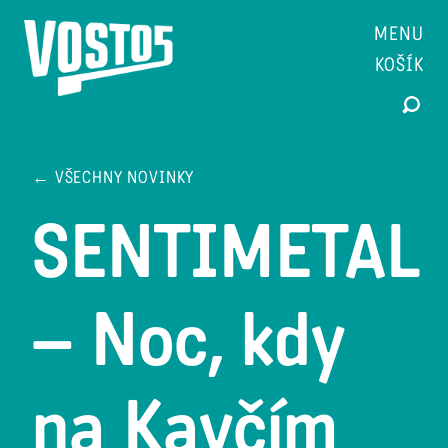
MENU
KOŠÍK
← VŠECHNY NOVINKY
SENTIMETAL
– Noc, kdy
na Kavčím