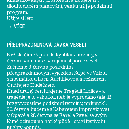
dlouhodobém plánování, venku už je
podzimní
program
.
Užijte si léto!
→ VÍCE
PŘEDPRÁZDNINOVÁ DÁVKA VESELÍ
Než skočíme šipku do kyblíku zmrzliny, v
červnu vám naservírujeme
4 porce veselí
!
Začneme 8. června posledním
předprázdninovým výjezdem
Kupé ve Vzletu
–
s novinářkou Lucií Stuchlíkovou a režisérem
Ondřejem Hudečkem.
Hned druhý den hrajeme
Tragédii Liblice
– a
tragédie je to vskutku, neb je vyprodáno (ale již
brzy vypustíme podzimní termíny, mrk mrk).
20. června
budeme s Kabaretem improvizovat
v Opavě a
28. června
se Karel a Pavel se svým
Kupé ocitnou na horké půdě – stagi festivalu
Mighty Sounds.