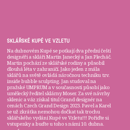
SKLÁŘSKÉ KUPÉ VE VZLETU
Na dubnovém Kupé se potkají dva přední čeští
designéři a skláři
Martin Janecký
a
Jan Plecháč
.
Martin pochází ze sklářské rodiny a působil
dlouhá léta v zahraničí. Jako jeden z mála
sklářů na světě ovládá náročnou techniku tzv.
inside bubble sculpting. Jan studoval na
pražské UMPRUM a v současnosti působí jako
umělecký ředitel sklárny Moser. Za své návrhy
sklenic a váz získal titul Grand designér na
cenách Czech Grand Design 2023. Pavel a Karel
se už zkrátka nemohou dočkat tak trochu
sklářského vydání Kupé ve Vzletu!!! Pořiďte si
vstupenky
a buďte u toho s námi 10. dubna.