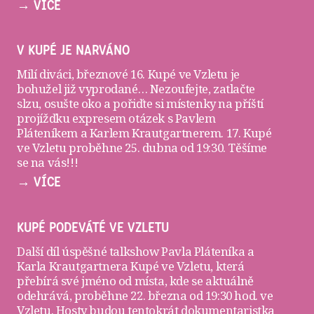
→ VÍCE
V KUPÉ JE NARVÁNO
Milí diváci, březnové 16. Kupé ve Vzletu je
bohužel již vyprodané… Nezoufejte, zatlačte
slzu, osušte oko a pořiďte si
místenky
na příští
projížďku expresem otázek s Pavlem
Pláteníkem a Karlem Krautgartnerem. 17. Kupé
ve Vzletu proběhne 25. dubna od 19:30. Těšíme
se na vás!!!
→ VÍCE
KUPÉ PODEVÁTÉ VE VZLETU
Další díl úspěšné talkshow Pavla Pláteníka a
Karla Krautgartnera
Kupé ve Vzletu
, která
přebírá své jméno od místa, kde se aktuálně
odehrává, proběhne 22. března od 19:30 hod. ve
Vzletu
. Hosty budou tentokrát dokumentaristka