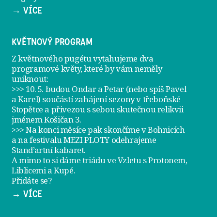
→ VÍCE
KVĚTNOVÝ PROGRAM
Z květnového pugétu vytahujeme dva
programové květy, které by vám neměly
uniknout:
>>> 10. 5. budou Ondar a Petar (nebo spíš Pavel
a Karel) součástí zahájení sezony v
třeboňské
Stopětce
a přivezou s sebou skutečnou relikvii
jménem
Košičan 3
.
>>> Na konci měsíce pak skončíme v Bohnicích
a na festivalu
MEZI PLOTY
odehrajeme
Stand’artní kabaret
.
A mimo to si dáme
triádu ve Vzletu
s Protonem,
Liblicemi a Kupé.
Přidáte se?
→ VÍCE