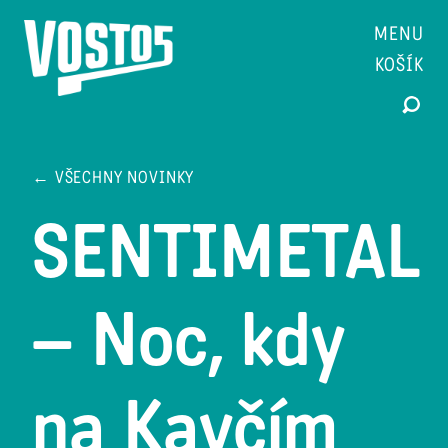
MENU
KOŠÍK
← VŠECHNY NOVINKY
SENTIMETAL
– Noc, kdy
na Kavčím