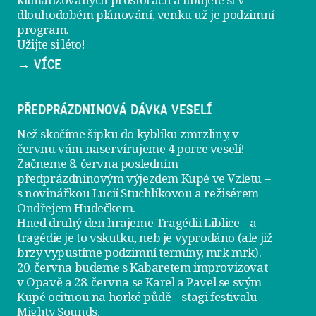
dlouhodobém plánování, venku už je
podzimní
program
.
Užijte si léto!
→ VÍCE
PŘEDPRÁZDNINOVÁ DÁVKA VESELÍ
Než skočíme šipku do kyblíku zmrzliny, v
červnu vám naservírujeme
4 porce veselí
!
Začneme 8. června posledním
předprázdninovým výjezdem
Kupé ve Vzletu
–
s novinářkou Lucií Stuchlíkovou a režisérem
Ondřejem Hudečkem.
Hned druhý den hrajeme
Tragédii Liblice
– a
tragédie je to vskutku, neb je vyprodáno (ale již
brzy vypustíme podzimní termíny, mrk mrk).
20. června
budeme s Kabaretem improvizovat
v Opavě a
28. června
se Karel a Pavel se svým
Kupé ocitnou na horké půdě – stagi festivalu
Mighty Sounds.