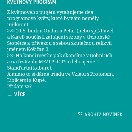
KVĚTNOVÝ PROGRAM
Z květnového pugétu vytahujeme dva
programové květy, které by vám neměly
uniknout:
>>> 10. 5. budou Ondar a Petar (nebo spíš Pavel
a Karel) součástí zahájení sezony v
třeboňské
Stopětce
a přivezou s sebou skutečnou relikvii
jménem
Košičan 3
.
>>> Na konci měsíce pak skončíme v Bohnicích
a na festivalu
MEZI PLOTY
odehrajeme
Stand’artní kabaret
.
A mimo to si dáme
triádu ve Vzletu
s Protonem,
Liblicemi a Kupé.
Přidáte se?
→ VÍCE
ARCHIV NOVINEK