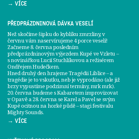
→ VÍCE
PŘEDPRÁZDNINOVÁ DÁVKA VESELÍ
Než skočíme šipku do kyblíku zmrzliny, v
červnu vám naservírujeme
4 porce veselí
!
Začneme 8. června posledním
předprázdninovým výjezdem
Kupé ve Vzletu
–
s novinářkou Lucií Stuchlíkovou a režisérem
Ondřejem Hudečkem.
Hned druhý den hrajeme
Tragédii Liblice
– a
tragédie je to vskutku, neb je vyprodáno (ale již
brzy vypustíme podzimní termíny, mrk mrk).
20. června
budeme s Kabaretem improvizovat
v Opavě a
28. června
se Karel a Pavel se svým
Kupé ocitnou na horké půdě – stagi festivalu
Mighty Sounds.
→ VÍCE