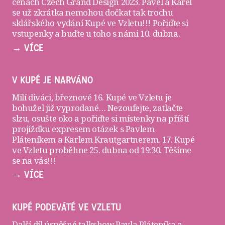
cenách Czech Grand Design 2023. Pavel a Karel
se už zkrátka nemohou dočkat tak trochu
sklářského vydání Kupé ve Vzletu!!! Pořiďte si
vstupenky
a buďte u toho s námi 10. dubna.
→ VÍCE
V KUPÉ JE NARVÁNO
Milí diváci, březnové 16. Kupé ve Vzletu je
bohužel již vyprodané… Nezoufejte, zatlačte
slzu, osušte oko a pořiďte si
místenky
na příští
projížďku expresem otázek s Pavlem
Pláteníkem a Karlem Krautgartnerem. 17. Kupé
ve Vzletu proběhne 25. dubna od 19:30. Těšíme
se na vás!!!
→ VÍCE
KUPÉ PODEVÁTÉ VE VZLETU
Další díl úspěšné talkshow Pavla Pláteníka a