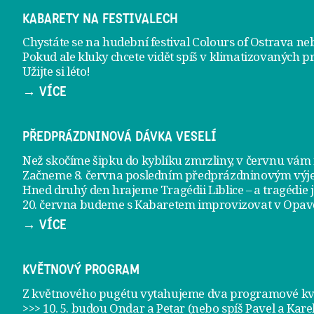
KABARETY NA FESTIVALECH
Chystáte se na hudební festival Colours of Ostrava ne
Pokud ale kluky chcete vidět spíš v klimatizovaných p
Užijte si léto!
→ VÍCE
PŘEDPRÁZDNINOVÁ DÁVKA VESELÍ
Než skočíme šipku do kyblíku zmrzliny, v červnu vá
Začneme 8. června posledním předprázdninovým vý
Hned druhý den hrajeme
Tragédii Liblice
– a tragédie 
20. června
budeme s Kabaretem improvizovat v Opav
→ VÍCE
KVĚTNOVÝ PROGRAM
Z květnového pugétu vytahujeme dva programové kvě
>>> 10. 5. budou Ondar a Petar (nebo spíš Pavel a Kare