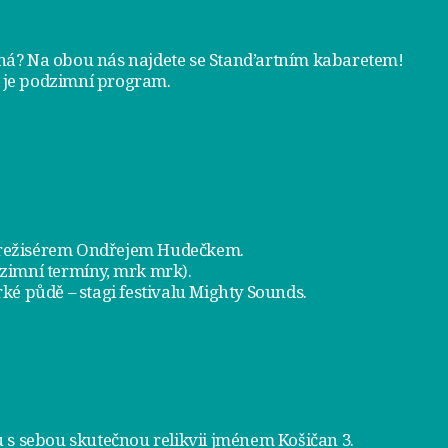
tná? Na obou nás najdete se
Stand’artním kabaretem
!
 je
podzimní program
.
a režisérem Ondřejem Hudečkem.
dzimní termíny, mrk mrk).
ké půdě – stagi festivalu Mighty Sounds.
 s sebou skutečnou relikvii jménem
Košičan 3
.