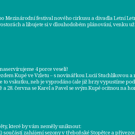
bo Mezinárodní festival nového cirkusu a divadla Letní Le
rostorách a libujete si v dlouhodobém plánování, venku už
m naservírujeme
4 porce veselí
!
jezdem
Kupé ve Vzletu
– s novinářkou Lucií Stuchlíkovou 
je to vskutku, neb je vyprodáno (ale již brzy vypustíme po
ě a
28. června
se Karel a Pavel se svým Kupé ocitnou na hor
ty, které by vám neměly uniknout:
l) součástí zahájení sezony v
třeboňské Stopětce
a přivezou