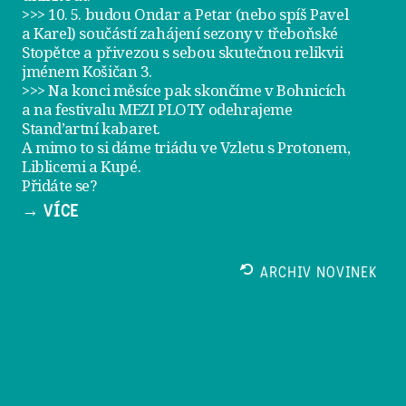
>>> 10. 5. budou Ondar a Petar (nebo spíš Pavel
a Karel) součástí zahájení sezony v
třeboňské
Stopětce
a přivezou s sebou skutečnou relikvii
jménem
Košičan 3
.
>>> Na konci měsíce pak skončíme v Bohnicích
a na festivalu
MEZI PLOTY
odehrajeme
Stand’artní kabaret
.
A mimo to si dáme
triádu ve Vzletu
s Protonem,
Liblicemi a Kupé.
Přidáte se?
→ VÍCE
ARCHIV NOVINEK