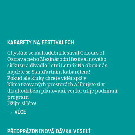
KABARETY NA FESTIVALECH
Chystáte se na hudební festival Colours of
Ostrava nebo Mezinárodní festival nového
cirkusu a divadla Letní Letná? Na obou nás
najdete se
Stand’artním kabaretem
!
Pokud ale kluky chcete vidět spíš v
klimatizovaných prostorách a libujete si v
dlouhodobém plánování, venku už je
podzimní
program
.
Užijte si léto!
→ VÍCE
PŘEDPRÁZDNINOVÁ DÁVKA VESELÍ