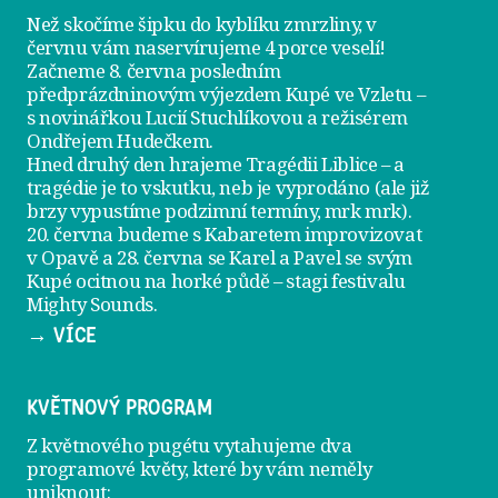
Než skočíme šipku do kyblíku zmrzliny, v
červnu vám naservírujeme
4 porce veselí
!
Začneme 8. června posledním
předprázdninovým výjezdem
Kupé ve Vzletu
–
s novinářkou Lucií Stuchlíkovou a režisérem
Ondřejem Hudečkem.
Hned druhý den hrajeme
Tragédii Liblice
– a
tragédie je to vskutku, neb je vyprodáno (ale již
brzy vypustíme podzimní termíny, mrk mrk).
20. června
budeme s Kabaretem improvizovat
v Opavě a
28. června
se Karel a Pavel se svým
Kupé ocitnou na horké půdě – stagi festivalu
Mighty Sounds.
→ VÍCE
KVĚTNOVÝ PROGRAM
Z květnového pugétu vytahujeme dva
programové květy, které by vám neměly
uniknout: