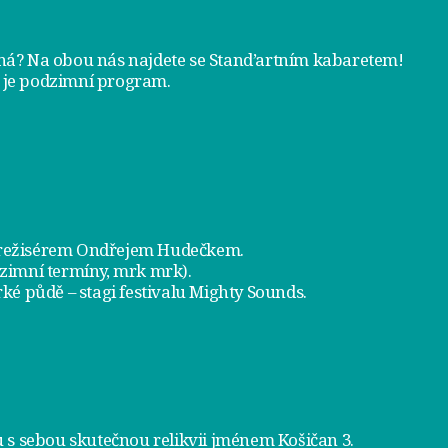
tná? Na obou nás najdete se
Stand’artním kabaretem
!
 je
podzimní program
.
a režisérem Ondřejem Hudečkem.
dzimní termíny, mrk mrk).
ké půdě – stagi festivalu Mighty Sounds.
 s sebou skutečnou relikvii jménem
Košičan 3
.