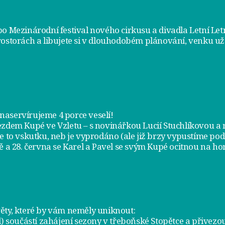
bo Mezinárodní festival nového cirkusu a divadla Letní Le
rostorách a libujete si v dlouhodobém plánování, venku už
m naservírujeme
4 porce veselí
!
jezdem
Kupé ve Vzletu
– s novinářkou Lucií Stuchlíkovou 
je to vskutku, neb je vyprodáno (ale již brzy vypustíme po
ě a
28. června
se Karel a Pavel se svým Kupé ocitnou na hor
ty, které by vám neměly uniknout:
l) součástí zahájení sezony v
třeboňské Stopětce
a přivezou