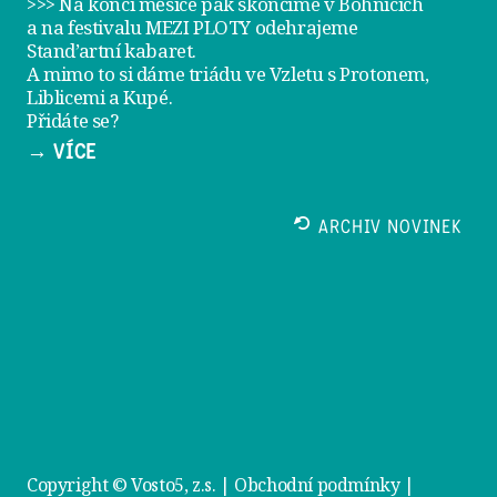
>>> Na konci měsíce pak skončíme v Bohnicích
a na festivalu
MEZI PLOTY
odehrajeme
Stand’artní kabaret
.
A mimo to si dáme
triádu ve Vzletu
s Protonem,
Liblicemi a Kupé.
Přidáte se?
→ VÍCE
ARCHIV NOVINEK
Copyright © Vosto5, z.s. |
Obchodní podmínky
|