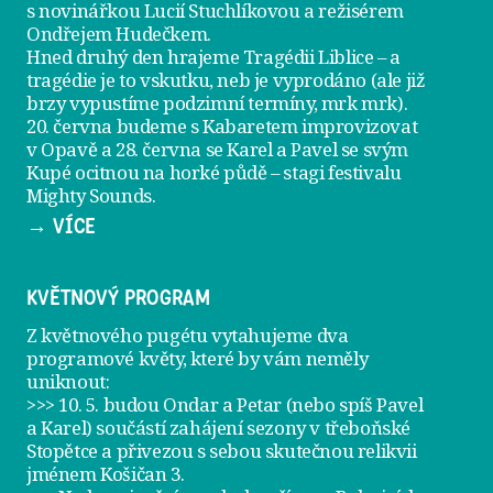
s novinářkou Lucií Stuchlíkovou a režisérem
Ondřejem Hudečkem.
Hned druhý den hrajeme
Tragédii Liblice
– a
tragédie je to vskutku, neb je vyprodáno (ale již
brzy vypustíme podzimní termíny, mrk mrk).
20. června
budeme s Kabaretem improvizovat
v Opavě a
28. června
se Karel a Pavel se svým
Kupé ocitnou na horké půdě – stagi festivalu
Mighty Sounds.
→ VÍCE
KVĚTNOVÝ PROGRAM
Z květnového pugétu vytahujeme dva
programové květy, které by vám neměly
uniknout:
>>> 10. 5. budou Ondar a Petar (nebo spíš Pavel
a Karel) součástí zahájení sezony v
třeboňské
Stopětce
a přivezou s sebou skutečnou relikvii
jménem
Košičan 3
.