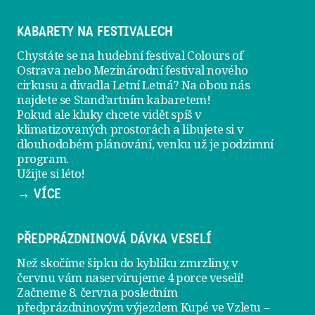
KABARETY NA FESTIVALECH
Chystáte se na hudební festival Colours of
Ostrava nebo Mezinárodní festival nového
cirkusu a divadla Letní Letná? Na obou nás
najdete se
Stand’artním kabaretem
!
Pokud ale kluky chcete vidět spíš v
klimatizovaných prostorách a libujete si v
dlouhodobém plánování, venku už je
podzimní
program
.
Užijte si léto!
→ VÍCE
PŘEDPRÁZDNINOVÁ DÁVKA VESELÍ
Než skočíme šipku do kyblíku zmrzliny, v
červnu vám naservírujeme
4 porce veselí
!
Začneme 8. června posledním
předprázdninovým výjezdem
Kupé ve Vzletu
–