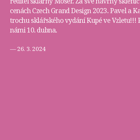
ředitel sklárny Moser. Za své návrhy sklenic 
cenách Czech Grand Design 2023. Pavel a Ka
trochu sklářského vydání Kupé ve Vzletu!!! 
námi 10. dubna.
— 26. 3. 2024