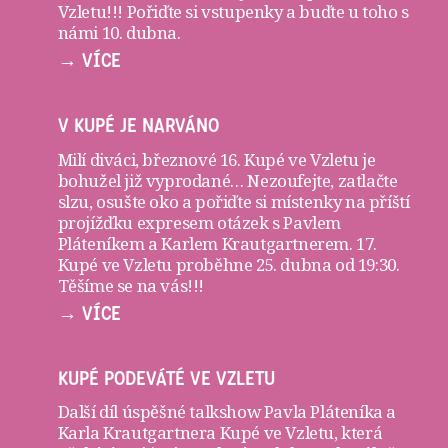
Vzletu!!! Pořiďte si
vstupenky
a buďte u toho s
námi 10. dubna.
→ VÍCE
V KUPÉ JE NARVÁNO
Milí diváci, březnové 16. Kupé ve Vzletu je
bohužel již vyprodané… Nezoufejte, zatlačte
slzu, osušte oko a pořiďte si
místenky
na příští
projížďku expresem otázek s Pavlem
Pláteníkem a Karlem Krautgartnerem. 17.
Kupé ve Vzletu proběhne 25. dubna od 19:30.
Těšíme se na vás!!!
→ VÍCE
KUPÉ PODEVÁTÉ VE VZLETU
Další díl úspěšné talkshow Pavla Pláteníka a
Karla Krautgartnera
Kupé ve Vzletu
, která