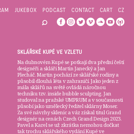
RAM
JUKEBOX
PODCAST
CONTACT
CART
CZ
SKLÁŘSKÉ KUPÉ VE VZLETU
Na dubnovém Kupé se potkají dva přední čeští
designéři a skláři
Martin Janecký
a
Jan
Plecháč
. Martin pochází ze sklářské rodiny a
působil dlouhá léta v zahraničí. Jako jeden z
mála sklářů na světě ovládá náročnou
techniku tzv. inside bubble sculpting. Jan
studoval na pražské UMPRUM a v současnosti
působí jako umělecký ředitel sklárny Moser.
Za své návrhy sklenic a váz získal titul Grand
designér na cenách Czech Grand Design 2023.
Pavel a Karel se už zkrátka nemohou dočkat
tak trochu sklářského vydání Kupé ve