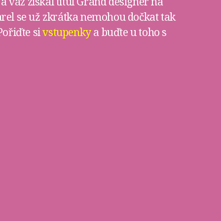
a váz získal titul Grand designér na
rel se už zkrátka nemohou dočkat tak
Pořiďte si
vstupenky
a buďte u toho s