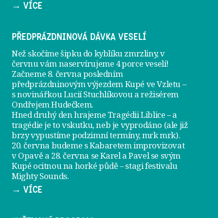
→ VÍCE
PŘEDPRÁZDNINOVÁ DÁVKA VESELÍ
Než skočíme šipku do kyblíku zmrzliny, v
červnu vám naservírujeme
4 porce veselí
!
Začneme 8. června posledním
předprázdninovým výjezdem
Kupé ve Vzletu
–
s novinářkou Lucií Stuchlíkovou a režisérem
Ondřejem Hudečkem.
Hned druhý den hrajeme
Tragédii Liblice
– a
tragédie je to vskutku, neb je vyprodáno (ale již
brzy vypustíme podzimní termíny, mrk mrk).
20. června
budeme s Kabaretem improvizovat
v Opavě a
28. června
se Karel a Pavel se svým
Kupé ocitnou na horké půdě – stagi festivalu
Mighty Sounds.
→ VÍCE