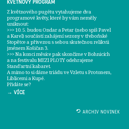
KVĚTNOVÝ PROGRAM
Z květnového pugétu vytahujeme dva
programové květy, které by vám neměly
uniknout:
>>> 10. 5. budou Ondar a Petar (nebo spíš Pavel
a Karel) součástí zahájení sezony v
třeboňské
Stopětce
a přivezou s sebou skutečnou relikvii
jménem
Košičan 3
.
>>> Na konci měsíce pak skončíme v Bohnicích
a na festivalu
MEZI PLOTY
odehrajeme
Stand’artní kabaret
.
A mimo to si dáme
triádu ve Vzletu
s Protonem,
Liblicemi a Kupé.
Přidáte se?
→ VÍCE
ARCHIV NOVINEK