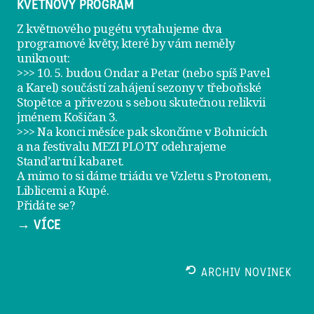
KVĚTNOVÝ PROGRAM
Z květnového pugétu vytahujeme dva
programové květy, které by vám neměly
uniknout:
>>> 10. 5. budou Ondar a Petar (nebo spíš Pavel
a Karel) součástí zahájení sezony v
třeboňské
Stopětce
a přivezou s sebou skutečnou relikvii
jménem
Košičan 3
.
>>> Na konci měsíce pak skončíme v Bohnicích
a na festivalu
MEZI PLOTY
odehrajeme
Stand’artní kabaret
.
A mimo to si dáme
triádu ve Vzletu
s Protonem,
Liblicemi a Kupé.
Přidáte se?
→ VÍCE
ARCHIV NOVINEK