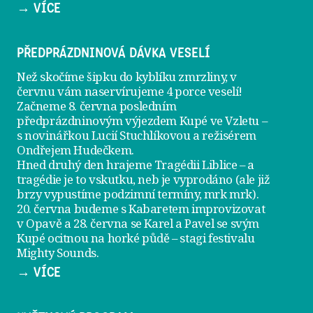
→ VÍCE
PŘEDPRÁZDNINOVÁ DÁVKA VESELÍ
Než skočíme šipku do kyblíku zmrzliny, v
červnu vám naservírujeme
4 porce veselí
!
Začneme 8. června posledním
předprázdninovým výjezdem
Kupé ve Vzletu
–
s novinářkou Lucií Stuchlíkovou a režisérem
Ondřejem Hudečkem.
Hned druhý den hrajeme
Tragédii Liblice
– a
tragédie je to vskutku, neb je vyprodáno (ale již
brzy vypustíme podzimní termíny, mrk mrk).
20. června
budeme s Kabaretem improvizovat
v Opavě a
28. června
se Karel a Pavel se svým
Kupé ocitnou na horké půdě – stagi festivalu
Mighty Sounds.
→ VÍCE