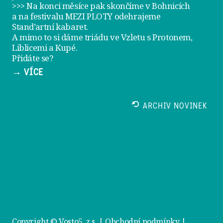
>>> Na konci měsíce pak skončíme v Bohnicích
a na festivalu
MEZI PLOTY
odehrajeme
Stand’artní kabaret
.
A mimo to si dáme
triádu ve Vzletu
s Protonem,
Liblicemi a Kupé.
Přidáte se?
→ VÍCE
ARCHIV NOVINEK
Copyright © Vosto5, z.s. |
Obchodní podmínky
|