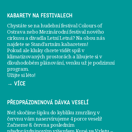
KABARETY NA FESTIVALECH
Chystáte se na hudební festival Colours of
Ostrava nebo Mezinárodní festival nového
cirkusu a divadla Letní Letná? Na obou nás
najdete se
Stand’artním kabaretem
!
Pokud ale kluky chcete vidět spíš v
klimatizovaných prostorách a libujete si v
dlouhodobém plánování, venku už je
podzimní
program
.
Užijte si léto!
→ VÍCE
PŘEDPRÁZDNINOVÁ DÁVKA VESELÍ
Než skočíme šipku do kyblíku zmrzliny, v
červnu vám naservírujeme
4 porce veselí
!
Začneme 8. června posledním
předprázdninovým výjezdem
Kupé ve Vzletu
–