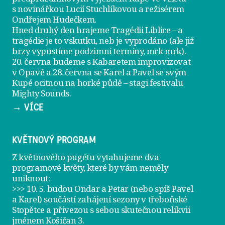
s novinářkou Lucií Stuchlíkovou a režisérem
Ondřejem Hudečkem.
Hned druhý den hrajeme
Tragédii Liblice
– a
tragédie je to vskutku, neb je vyprodáno (ale již
brzy vypustíme podzimní termíny, mrk mrk).
20. června
budeme s Kabaretem improvizovat
v Opavě a
28. června
se Karel a Pavel se svým
Kupé ocitnou na horké půdě – stagi festivalu
Mighty Sounds.
→ VÍCE
KVĚTNOVÝ PROGRAM
Z květnového pugétu vytahujeme dva
programové květy, které by vám neměly
uniknout:
>>> 10. 5. budou Ondar a Petar (nebo spíš Pavel
a Karel) součástí zahájení sezony v
třeboňské
Stopětce
a přivezou s sebou skutečnou relikvii
jménem
Košičan 3
.