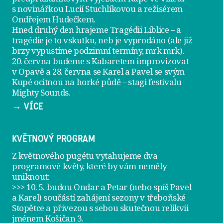
s novinářkou Lucií Stuchlíkovou a režisérem
Ondřejem Hudečkem.
Hned druhý den hrajeme
Tragédii Liblice
– a
tragédie je to vskutku, neb je vyprodáno (ale již
brzy vypustíme podzimní termíny, mrk mrk).
20. června
budeme s Kabaretem improvizovat
v Opavě a
28. června
se Karel a Pavel se svým
Kupé ocitnou na horké půdě – stagi festivalu
Mighty Sounds.
→ VÍCE
KVĚTNOVÝ PROGRAM
Z květnového pugétu vytahujeme dva
programové květy, které by vám neměly
uniknout:
>>> 10. 5. budou Ondar a Petar (nebo spíš Pavel
a Karel) součástí zahájení sezony v
třeboňské
Stopětce
a přivezou s sebou skutečnou relikvii
jménem
Košičan 3
.