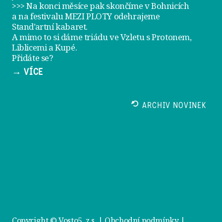
>>> Na konci měsíce pak skončíme v Bohnicích
a na festivalu
MEZI PLOTY
odehrajeme
Stand’artní kabaret
.
A mimo to si dáme
triádu ve Vzletu
s Protonem,
Liblicemi a Kupé.
Přidáte se?
→ VÍCE
ARCHIV NOVINEK
Copyright © Vosto5, z.s. |
Obchodní podmínky
|