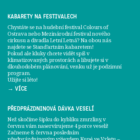
KABARETY NA FESTIVALECH
Chystáte se na hudební festival Colours of
Ostrava nebo Mezinárodní festival nového
cirkusu a divadla Letní Letná? Na obou nás
najdete se
Stand’artním kabaretem
!
Pokud ale kluky chcete vidět spíš v
klimatizovaných prostorách a libujete si v
dlouhodobém plánování, venku už je
podzimní
program
.
Užijte si léto!
→ VÍCE
PŘEDPRÁZDNINOVÁ DÁVKA VESELÍ
Než skočíme šipku do kyblíku zmrzliny, v
červnu vám naservírujeme
4 porce veselí
!
Začneme 8. června posledním
předprázdninovým výjezdem
Kupé ve Vzletu
–