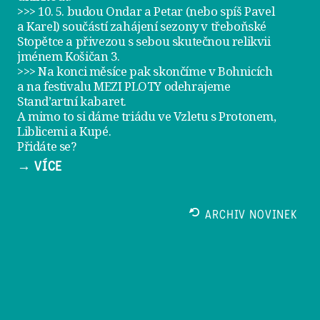
>>> 10. 5. budou Ondar a Petar (nebo spíš Pavel
a Karel) součástí zahájení sezony v
třeboňské
Stopětce
a přivezou s sebou skutečnou relikvii
jménem
Košičan 3
.
>>> Na konci měsíce pak skončíme v Bohnicích
a na festivalu
MEZI PLOTY
odehrajeme
Stand’artní kabaret
.
A mimo to si dáme
triádu ve Vzletu
s Protonem,
Liblicemi a Kupé.
Přidáte se?
→ VÍCE
ARCHIV NOVINEK