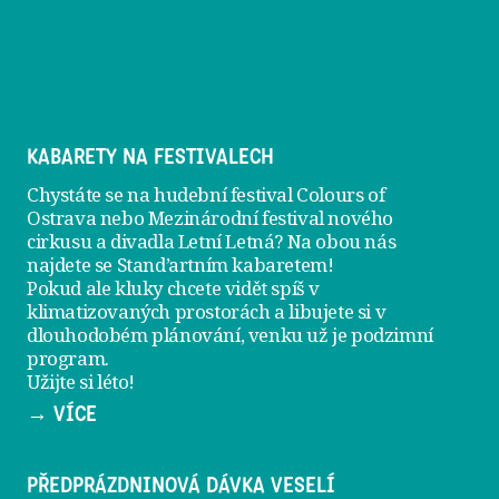
KABARETY NA FESTIVALECH
Chystáte se na hudební festival Colours of
Ostrava nebo Mezinárodní festival nového
cirkusu a divadla Letní Letná? Na obou nás
najdete se
Stand’artním kabaretem
!
Pokud ale kluky chcete vidět spíš v
klimatizovaných prostorách a libujete si v
dlouhodobém plánování, venku už je
podzimní
program
.
Užijte si léto!
→ VÍCE
PŘEDPRÁZDNINOVÁ DÁVKA VESELÍ