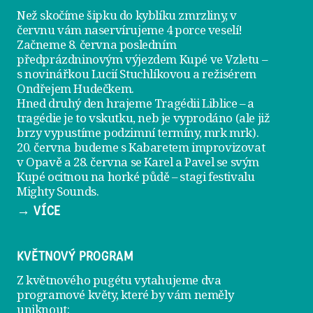
Než skočíme šipku do kyblíku zmrzliny, v
červnu vám naservírujeme
4 porce veselí
!
Začneme 8. června posledním
předprázdninovým výjezdem
Kupé ve Vzletu
–
s novinářkou Lucií Stuchlíkovou a režisérem
Ondřejem Hudečkem.
Hned druhý den hrajeme
Tragédii Liblice
– a
tragédie je to vskutku, neb je vyprodáno (ale již
brzy vypustíme podzimní termíny, mrk mrk).
20. června
budeme s Kabaretem improvizovat
v Opavě a
28. června
se Karel a Pavel se svým
Kupé ocitnou na horké půdě – stagi festivalu
Mighty Sounds.
→ VÍCE
KVĚTNOVÝ PROGRAM
Z květnového pugétu vytahujeme dva
programové květy, které by vám neměly
uniknout: