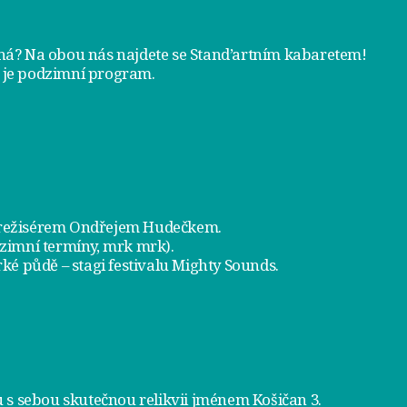
tná? Na obou nás najdete se
Stand’artním kabaretem
!
 je
podzimní program
.
a režisérem Ondřejem Hudečkem.
dzimní termíny, mrk mrk).
ké půdě – stagi festivalu Mighty Sounds.
 s sebou skutečnou relikvii jménem
Košičan 3
.