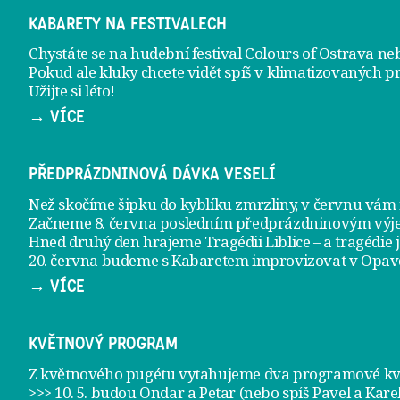
KABARETY NA FESTIVALECH
Chystáte se na hudební festival Colours of Ostrava ne
Pokud ale kluky chcete vidět spíš v klimatizovaných p
Užijte si léto!
→ VÍCE
PŘEDPRÁZDNINOVÁ DÁVKA VESELÍ
Než skočíme šipku do kyblíku zmrzliny, v červnu vá
Začneme 8. června posledním předprázdninovým vý
Hned druhý den hrajeme
Tragédii Liblice
– a tragédie 
20. června
budeme s Kabaretem improvizovat v Opav
→ VÍCE
KVĚTNOVÝ PROGRAM
Z květnového pugétu vytahujeme dva programové kvě
>>> 10. 5. budou Ondar a Petar (nebo spíš Pavel a Kare