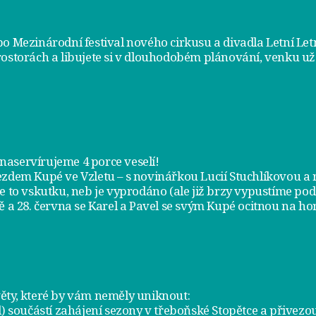
bo Mezinárodní festival nového cirkusu a divadla Letní Le
rostorách a libujete si v dlouhodobém plánování, venku už
m naservírujeme
4 porce veselí
!
jezdem
Kupé ve Vzletu
– s novinářkou Lucií Stuchlíkovou 
je to vskutku, neb je vyprodáno (ale již brzy vypustíme po
ě a
28. června
se Karel a Pavel se svým Kupé ocitnou na hor
ty, které by vám neměly uniknout:
l) součástí zahájení sezony v
třeboňské Stopětce
a přivezou