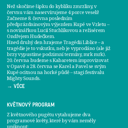
Než skočíme šipku do kyblíku zmrzliny, v
červnu vám naservírujeme
4 porce veselí
!
Začneme 8. června posledním
předprázdninovým výjezdem
Kupé ve Vzletu
–
s novinářkou Lucií Stuchlíkovou a režisérem
Ondřejem Hudečkem.
Hned druhý den hrajeme
Tragédii Liblice
– a
tragédie je to vskutku, neb je vyprodáno (ale již
brzy vypustíme podzimní termíny, mrk mrk).
20. června
budeme s Kabaretem improvizovat
v Opavě a
28. června
se Karel a Pavel se svým
Kupé ocitnou na horké půdě – stagi festivalu
Mighty Sounds.
→ VÍCE
KVĚTNOVÝ PROGRAM
Z květnového pugétu vytahujeme dva
programové květy, které by vám neměly
uniknout: