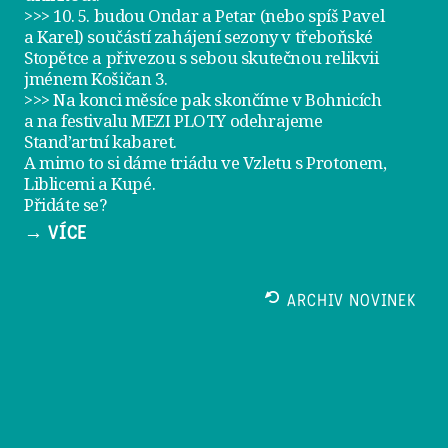
>>> 10. 5. budou Ondar a Petar (nebo spíš Pavel
a Karel) součástí zahájení sezony v
třeboňské
Stopětce
a přivezou s sebou skutečnou relikvii
jménem
Košičan 3
.
>>> Na konci měsíce pak skončíme v Bohnicích
a na festivalu
MEZI PLOTY
odehrajeme
Stand’artní kabaret
.
A mimo to si dáme
triádu ve Vzletu
s Protonem,
Liblicemi a Kupé.
Přidáte se?
→ VÍCE
ARCHIV NOVINEK