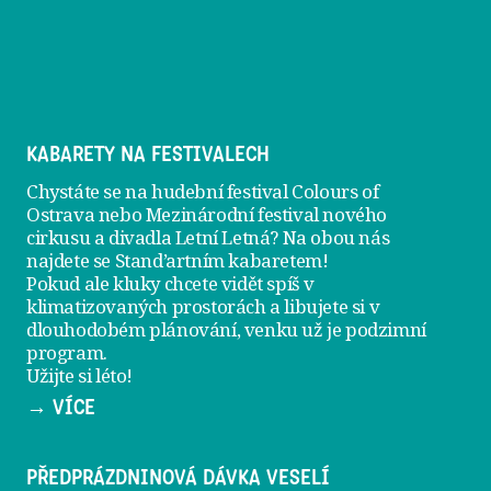
KABARETY NA FESTIVALECH
Chystáte se na hudební festival Colours of
Ostrava nebo Mezinárodní festival nového
cirkusu a divadla Letní Letná? Na obou nás
najdete se
Stand’artním kabaretem
!
Pokud ale kluky chcete vidět spíš v
klimatizovaných prostorách a libujete si v
dlouhodobém plánování, venku už je
podzimní
program
.
Užijte si léto!
→ VÍCE
PŘEDPRÁZDNINOVÁ DÁVKA VESELÍ