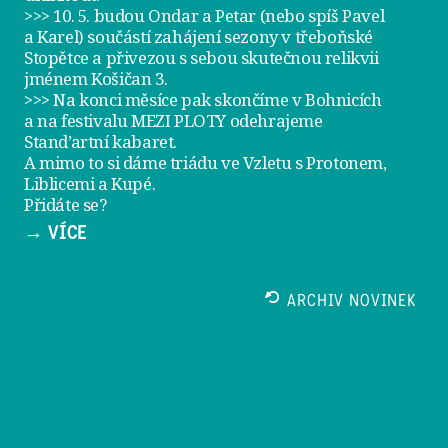
>>> 10. 5. budou Ondar a Petar (nebo spíš Pavel
a Karel) součástí zahájení sezony v
třeboňské
Stopětce
a přivezou s sebou skutečnou relikvii
jménem
Košičan 3
.
>>> Na konci měsíce pak skončíme v Bohnicích
a na festivalu
MEZI PLOTY
odehrajeme
Stand’artní kabaret
.
A mimo to si dáme
triádu ve Vzletu
s Protonem,
Liblicemi a Kupé.
Přidáte se?
→ VÍCE
ARCHIV NOVINEK