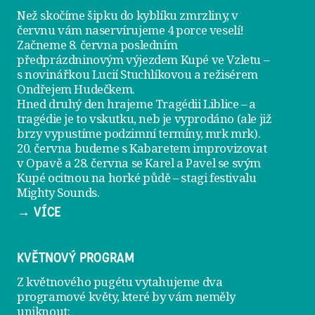
Než skočíme šipku do kyblíku zmrzliny, v
červnu vám naservírujeme
4 porce veselí
!
Začneme 8. června posledním
předprázdninovým výjezdem
Kupé ve Vzletu
–
s novinářkou Lucií Stuchlíkovou a režisérem
Ondřejem Hudečkem.
Hned druhý den hrajeme
Tragédii Liblice
– a
tragédie je to vskutku, neb je vyprodáno (ale již
brzy vypustíme podzimní termíny, mrk mrk).
20. června
budeme s Kabaretem improvizovat
v Opavě a
28. června
se Karel a Pavel se svým
Kupé ocitnou na horké půdě – stagi festivalu
Mighty Sounds.
→ VÍCE
KVĚTNOVÝ PROGRAM
Z květnového pugétu vytahujeme dva
programové květy, které by vám neměly
uniknout: