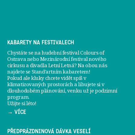
KABARETY NA FESTIVALECH
Chystáte se na hudební festival Colours of
Ostrava nebo Mezinárodní festival nového
cirkusu a divadla Letní Letná? Na obou nás
najdete se
Stand’artním kabaretem
!
Pokud ale kluky chcete vidět spíš v
klimatizovaných prostorách a libujete si v
dlouhodobém plánování, venku už je
podzimní
program
.
Užijte si léto!
→ VÍCE
PŘEDPRÁZDNINOVÁ DÁVKA VESELÍ