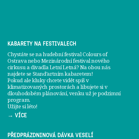
KABARETY NA FESTIVALECH
Chystáte se na hudební festival Colours of
Ostrava nebo Mezinárodní festival nového
cirkusu a divadla Letní Letná? Na obou nás
najdete se
Stand’artním kabaretem
!
Pokud ale kluky chcete vidět spíš v
klimatizovaných prostorách a libujete si v
dlouhodobém plánování, venku už je
podzimní
program
.
Užijte si léto!
→ VÍCE
PŘEDPRÁZDNINOVÁ DÁVKA VESELÍ