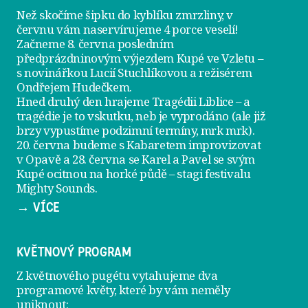
Než skočíme šipku do kyblíku zmrzliny, v
červnu vám naservírujeme
4 porce veselí
!
Začneme 8. června posledním
předprázdninovým výjezdem
Kupé ve Vzletu
–
s novinářkou Lucií Stuchlíkovou a režisérem
Ondřejem Hudečkem.
Hned druhý den hrajeme
Tragédii Liblice
– a
tragédie je to vskutku, neb je vyprodáno (ale již
brzy vypustíme podzimní termíny, mrk mrk).
20. června
budeme s Kabaretem improvizovat
v Opavě a
28. června
se Karel a Pavel se svým
Kupé ocitnou na horké půdě – stagi festivalu
Mighty Sounds.
→ VÍCE
KVĚTNOVÝ PROGRAM
Z květnového pugétu vytahujeme dva
programové květy, které by vám neměly
uniknout: