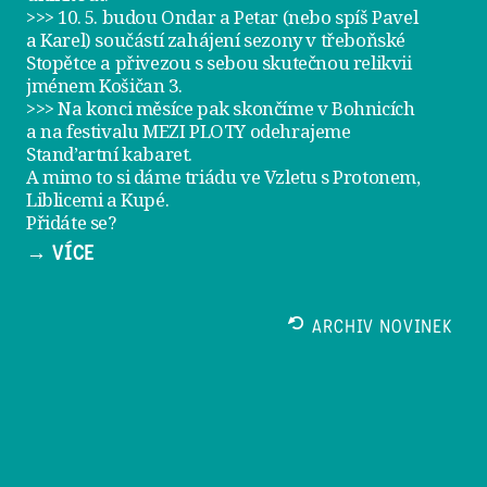
>>> 10. 5. budou Ondar a Petar (nebo spíš Pavel
a Karel) součástí zahájení sezony v
třeboňské
Stopětce
a přivezou s sebou skutečnou relikvii
jménem
Košičan 3
.
>>> Na konci měsíce pak skončíme v Bohnicích
a na festivalu
MEZI PLOTY
odehrajeme
Stand’artní kabaret
.
A mimo to si dáme
triádu ve Vzletu
s Protonem,
Liblicemi a Kupé.
Přidáte se?
→ VÍCE
ARCHIV NOVINEK