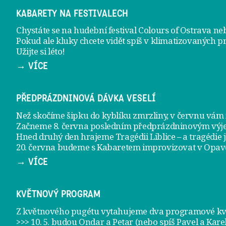
KABARETY NA FESTIVALECH
Chystáte se na hudební festival Colours of Ostrava ne
Pokud ale kluky chcete vidět spíš v klimatizovaných p
Užijte si léto!
→ VÍCE
PŘEDPRÁZDNINOVÁ DÁVKA VESELÍ
Než skočíme šipku do kyblíku zmrzliny, v červnu vá
Začneme 8. června posledním předprázdninovým vý
Hned druhý den hrajeme
Tragédii Liblice
– a tragédie 
20. června
budeme s Kabaretem improvizovat v Opav
→ VÍCE
KVĚTNOVÝ PROGRAM
Z květnového pugétu vytahujeme dva programové kvě
>>> 10. 5. budou Ondar a Petar (nebo spíš Pavel a Kare