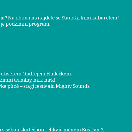
tná? Na obou nás najdete se
Stand’artním kabaretem
!
 je
podzimní program
.
a režisérem Ondřejem Hudečkem.
dzimní termíny, mrk mrk).
ké půdě – stagi festivalu Mighty Sounds.
 s sebou skutečnou relikvii jménem
Košičan 3
.