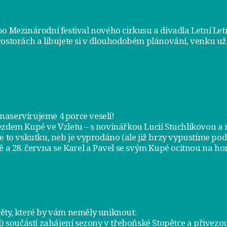
bo Mezinárodní festival nového cirkusu a divadla Letní Le
rostorách a libujete si v dlouhodobém plánování, venku už
m naservírujeme
4 porce veselí
!
jezdem
Kupé ve Vzletu
– s novinářkou Lucií Stuchlíkovou 
je to vskutku, neb je vyprodáno (ale již brzy vypustíme po
ě a
28. června
se Karel a Pavel se svým Kupé ocitnou na hor
ty, které by vám neměly uniknout:
l) součástí zahájení sezony v
třeboňské Stopětce
a přivezou