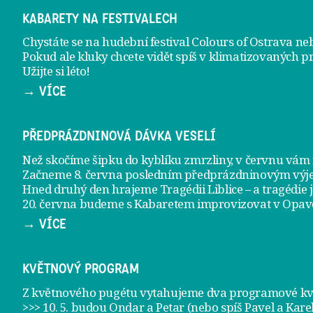
KABARETY NA FESTIVALECH
Chystáte se na hudební festival Colours of Ostrava ne
Pokud ale kluky chcete vidět spíš v klimatizovaných p
Užijte si léto!
→ VÍCE
PŘEDPRÁZDNINOVÁ DÁVKA VESELÍ
Než skočíme šipku do kyblíku zmrzliny, v červnu vá
Začneme 8. června posledním předprázdninovým vý
Hned druhý den hrajeme
Tragédii Liblice
– a tragédie 
20. června
budeme s Kabaretem improvizovat v Opav
→ VÍCE
KVĚTNOVÝ PROGRAM
Z květnového pugétu vytahujeme dva programové kvě
>>> 10. 5. budou Ondar a Petar (nebo spíš Pavel a Kare