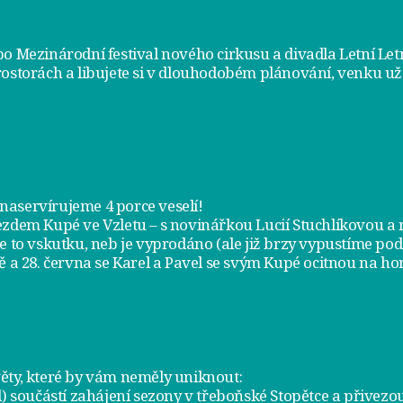
bo Mezinárodní festival nového cirkusu a divadla Letní Le
rostorách a libujete si v dlouhodobém plánování, venku už
m naservírujeme
4 porce veselí
!
jezdem
Kupé ve Vzletu
– s novinářkou Lucií Stuchlíkovou 
je to vskutku, neb je vyprodáno (ale již brzy vypustíme po
ě a
28. června
se Karel a Pavel se svým Kupé ocitnou na hor
ty, které by vám neměly uniknout:
l) součástí zahájení sezony v
třeboňské Stopětce
a přivezou