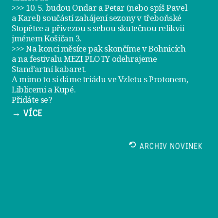
>>> 10. 5. budou Ondar a Petar (nebo spíš Pavel
a Karel) součástí zahájení sezony v
třeboňské
Stopětce
a přivezou s sebou skutečnou relikvii
jménem
Košičan 3
.
>>> Na konci měsíce pak skončíme v Bohnicích
a na festivalu
MEZI PLOTY
odehrajeme
Stand’artní kabaret
.
A mimo to si dáme
triádu ve Vzletu
s Protonem,
Liblicemi a Kupé.
Přidáte se?
→ VÍCE
ARCHIV NOVINEK