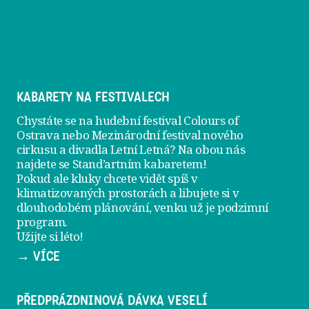
KABARETY NA FESTIVALECH
Chystáte se na hudební festival Colours of
Ostrava nebo Mezinárodní festival nového
cirkusu a divadla Letní Letná? Na obou nás
najdete se
Stand’artním kabaretem
!
Pokud ale kluky chcete vidět spíš v
klimatizovaných prostorách a libujete si v
dlouhodobém plánování, venku už je
podzimní
program
.
Užijte si léto!
→ VÍCE
PŘEDPRÁZDNINOVÁ DÁVKA VESELÍ