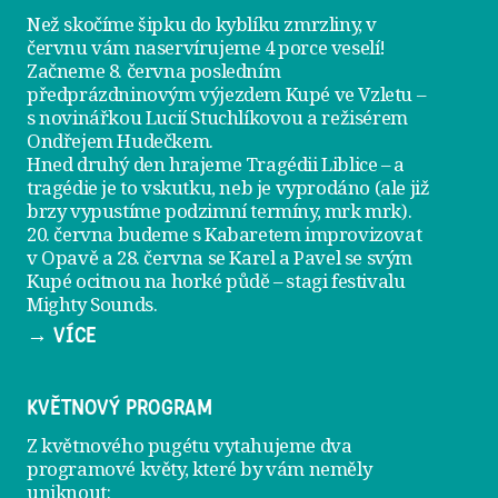
Než skočíme šipku do kyblíku zmrzliny, v
červnu vám naservírujeme
4 porce veselí
!
Začneme 8. června posledním
předprázdninovým výjezdem
Kupé ve Vzletu
–
s novinářkou Lucií Stuchlíkovou a režisérem
Ondřejem Hudečkem.
Hned druhý den hrajeme
Tragédii Liblice
– a
tragédie je to vskutku, neb je vyprodáno (ale již
brzy vypustíme podzimní termíny, mrk mrk).
20. června
budeme s Kabaretem improvizovat
v Opavě a
28. června
se Karel a Pavel se svým
Kupé ocitnou na horké půdě – stagi festivalu
Mighty Sounds.
→ VÍCE
KVĚTNOVÝ PROGRAM
Z květnového pugétu vytahujeme dva
programové květy, které by vám neměly
uniknout: