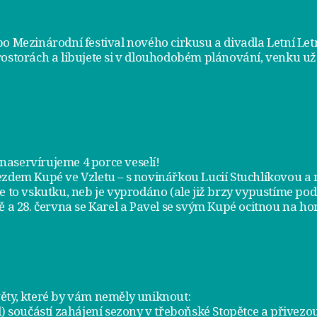
bo Mezinárodní festival nového cirkusu a divadla Letní Le
rostorách a libujete si v dlouhodobém plánování, venku už
m naservírujeme
4 porce veselí
!
jezdem
Kupé ve Vzletu
– s novinářkou Lucií Stuchlíkovou 
je to vskutku, neb je vyprodáno (ale již brzy vypustíme po
ě a
28. června
se Karel a Pavel se svým Kupé ocitnou na hor
ty, které by vám neměly uniknout:
l) součástí zahájení sezony v
třeboňské Stopětce
a přivezou