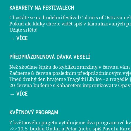
KABARETY NA FESTIVALECH
Chystáte se na hudební festival Colours of Ostrava ne
Pokud ale kluky chcete vidět spíš v klimatizovaných p
Užijte si léto!
→ VÍCE
PŘEDPRÁZDNINOVÁ DÁVKA VESELÍ
Než skočíme šipku do kyblíku zmrzliny, v červnu vá
Začneme 8. června posledním předprázdninovým vý
Hned druhý den hrajeme
Tragédii Liblice
– a tragédie 
20. června
budeme s Kabaretem improvizovat v Opav
→ VÍCE
KVĚTNOVÝ PROGRAM
Z květnového pugétu vytahujeme dva programové kvě
>>> 10. 5. budou Ondar a Petar (nebo spíš Pavel a Kare