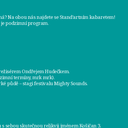
tná? Na obou nás najdete se
Stand’artním kabaretem
!
 je
podzimní program
.
a režisérem Ondřejem Hudečkem.
dzimní termíny, mrk mrk).
ké půdě – stagi festivalu Mighty Sounds.
 s sebou skutečnou relikvii jménem
Košičan 3
.