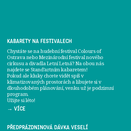
KABARETY NA FESTIVALECH
Chystáte se na hudební festival Colours of
Ostrava nebo Mezinárodní festival nového
cirkusu a divadla Letní Letná? Na obou nás
najdete se
Stand’artním kabaretem
!
Pokud ale kluky chcete vidět spíš v
klimatizovaných prostorách a libujete si v
dlouhodobém plánování, venku už je
podzimní
program
.
Užijte si léto!
→ VÍCE
PŘEDPRÁZDNINOVÁ DÁVKA VESELÍ