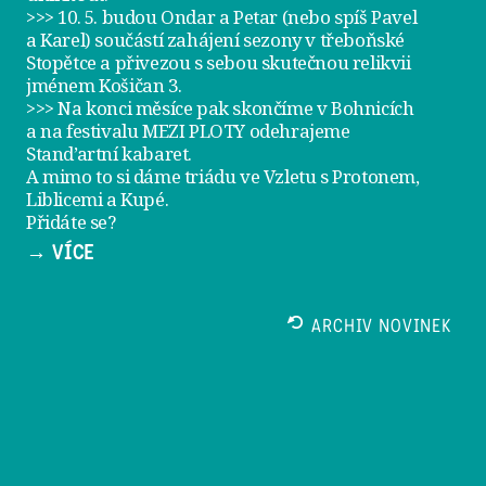
>>> 10. 5. budou Ondar a Petar (nebo spíš Pavel
a Karel) součástí zahájení sezony v
třeboňské
Stopětce
a přivezou s sebou skutečnou relikvii
jménem
Košičan 3
.
>>> Na konci měsíce pak skončíme v Bohnicích
a na festivalu
MEZI PLOTY
odehrajeme
Stand’artní kabaret
.
A mimo to si dáme
triádu ve Vzletu
s Protonem,
Liblicemi a Kupé.
Přidáte se?
→ VÍCE
ARCHIV NOVINEK