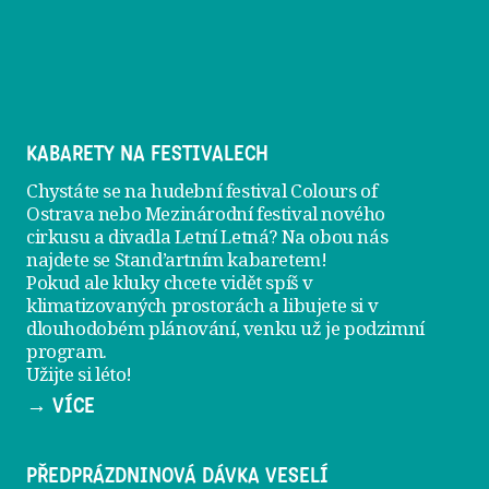
KABARETY NA FESTIVALECH
Chystáte se na hudební festival Colours of
Ostrava nebo Mezinárodní festival nového
cirkusu a divadla Letní Letná? Na obou nás
najdete se
Stand’artním kabaretem
!
Pokud ale kluky chcete vidět spíš v
klimatizovaných prostorách a libujete si v
dlouhodobém plánování, venku už je
podzimní
program
.
Užijte si léto!
→ VÍCE
PŘEDPRÁZDNINOVÁ DÁVKA VESELÍ