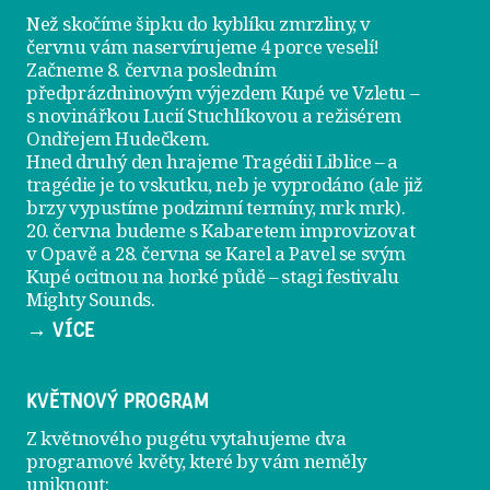
Než skočíme šipku do kyblíku zmrzliny, v
červnu vám naservírujeme
4 porce veselí
!
Začneme 8. června posledním
předprázdninovým výjezdem
Kupé ve Vzletu
–
s novinářkou Lucií Stuchlíkovou a režisérem
Ondřejem Hudečkem.
Hned druhý den hrajeme
Tragédii Liblice
– a
tragédie je to vskutku, neb je vyprodáno (ale již
brzy vypustíme podzimní termíny, mrk mrk).
20. června
budeme s Kabaretem improvizovat
v Opavě a
28. června
se Karel a Pavel se svým
Kupé ocitnou na horké půdě – stagi festivalu
Mighty Sounds.
→ VÍCE
KVĚTNOVÝ PROGRAM
Z květnového pugétu vytahujeme dva
programové květy, které by vám neměly
uniknout: