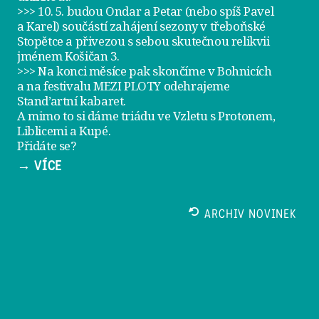
>>> 10. 5. budou Ondar a Petar (nebo spíš Pavel
a Karel) součástí zahájení sezony v
třeboňské
Stopětce
a přivezou s sebou skutečnou relikvii
jménem
Košičan 3
.
>>> Na konci měsíce pak skončíme v Bohnicích
a na festivalu
MEZI PLOTY
odehrajeme
Stand’artní kabaret
.
A mimo to si dáme
triádu ve Vzletu
s Protonem,
Liblicemi a Kupé.
Přidáte se?
→ VÍCE
ARCHIV NOVINEK