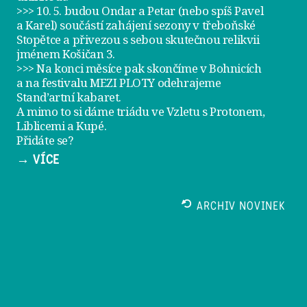
>>> 10. 5. budou Ondar a Petar (nebo spíš Pavel
a Karel) součástí zahájení sezony v
třeboňské
Stopětce
a přivezou s sebou skutečnou relikvii
jménem
Košičan 3
.
>>> Na konci měsíce pak skončíme v Bohnicích
a na festivalu
MEZI PLOTY
odehrajeme
Stand’artní kabaret
.
A mimo to si dáme
triádu ve Vzletu
s Protonem,
Liblicemi a Kupé.
Přidáte se?
→ VÍCE
ARCHIV NOVINEK