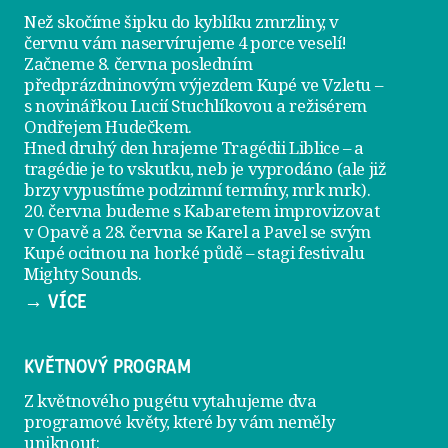
Než skočíme šipku do kyblíku zmrzliny, v
červnu vám naservírujeme
4 porce veselí
!
Začneme 8. června posledním
předprázdninovým výjezdem
Kupé ve Vzletu
–
s novinářkou Lucií Stuchlíkovou a režisérem
Ondřejem Hudečkem.
Hned druhý den hrajeme
Tragédii Liblice
– a
tragédie je to vskutku, neb je vyprodáno (ale již
brzy vypustíme podzimní termíny, mrk mrk).
20. června
budeme s Kabaretem improvizovat
v Opavě a
28. června
se Karel a Pavel se svým
Kupé ocitnou na horké půdě – stagi festivalu
Mighty Sounds.
→ VÍCE
KVĚTNOVÝ PROGRAM
Z květnového pugétu vytahujeme dva
programové květy, které by vám neměly
uniknout: