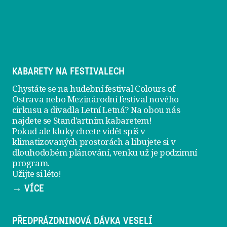
KABARETY NA FESTIVALECH
Chystáte se na hudební festival Colours of
Ostrava nebo Mezinárodní festival nového
cirkusu a divadla Letní Letná? Na obou nás
najdete se
Stand’artním kabaretem
!
Pokud ale kluky chcete vidět spíš v
klimatizovaných prostorách a libujete si v
dlouhodobém plánování, venku už je
podzimní
program
.
Užijte si léto!
→ VÍCE
PŘEDPRÁZDNINOVÁ DÁVKA VESELÍ