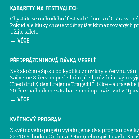
KABARETY NA FESTIVALECH
Chystáte se na hudební festival Colours of Ostrava ne
Pokud ale kluky chcete vidět spíš v klimatizovaných p
Užijte si léto!
→ VÍCE
PŘEDPRÁZDNINOVÁ DÁVKA VESELÍ
Než skočíme šipku do kyblíku zmrzliny, v červnu vá
Začneme 8. června posledním předprázdninovým vý
Hned druhý den hrajeme
Tragédii Liblice
– a tragédie 
20. června
budeme s Kabaretem improvizovat v Opav
→ VÍCE
KVĚTNOVÝ PROGRAM
Z květnového pugétu vytahujeme dva programové kvě
>>> 10. 5. budou Ondar a Petar (nebo spíš Pavel a Kare