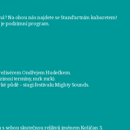
tná? Na obou nás najdete se
Stand’artním kabaretem
!
 je
podzimní program
.
a režisérem Ondřejem Hudečkem.
dzimní termíny, mrk mrk).
ké půdě – stagi festivalu Mighty Sounds.
 s sebou skutečnou relikvii jménem
Košičan 3
.