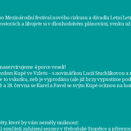
bo Mezinárodní festival nového cirkusu a divadla Letní Le
rostorách a libujete si v dlouhodobém plánování, venku už
m naservírujeme
4 porce veselí
!
jezdem
Kupé ve Vzletu
– s novinářkou Lucií Stuchlíkovou 
je to vskutku, neb je vyprodáno (ale již brzy vypustíme po
ě a
28. června
se Karel a Pavel se svým Kupé ocitnou na hor
ty, které by vám neměly uniknout:
l) součástí zahájení sezony v
třeboňské Stopětce
a přivezou