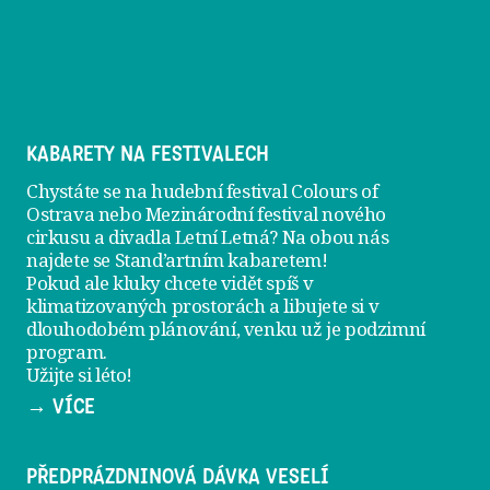
KABARETY NA FESTIVALECH
Chystáte se na hudební festival Colours of
Ostrava nebo Mezinárodní festival nového
cirkusu a divadla Letní Letná? Na obou nás
najdete se
Stand’artním kabaretem
!
Pokud ale kluky chcete vidět spíš v
klimatizovaných prostorách a libujete si v
dlouhodobém plánování, venku už je
podzimní
program
.
Užijte si léto!
→ VÍCE
PŘEDPRÁZDNINOVÁ DÁVKA VESELÍ