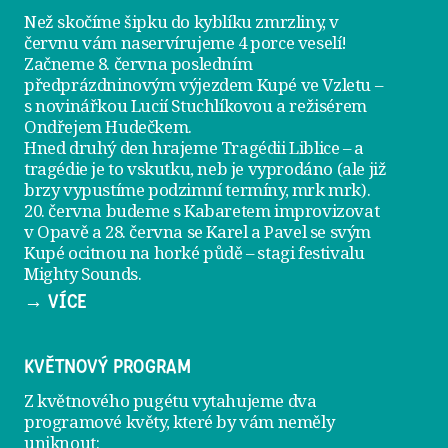
Než skočíme šipku do kyblíku zmrzliny, v
červnu vám naservírujeme
4 porce veselí
!
Začneme 8. června posledním
předprázdninovým výjezdem
Kupé ve Vzletu
–
s novinářkou Lucií Stuchlíkovou a režisérem
Ondřejem Hudečkem.
Hned druhý den hrajeme
Tragédii Liblice
– a
tragédie je to vskutku, neb je vyprodáno (ale již
brzy vypustíme podzimní termíny, mrk mrk).
20. června
budeme s Kabaretem improvizovat
v Opavě a
28. června
se Karel a Pavel se svým
Kupé ocitnou na horké půdě – stagi festivalu
Mighty Sounds.
→ VÍCE
KVĚTNOVÝ PROGRAM
Z květnového pugétu vytahujeme dva
programové květy, které by vám neměly
uniknout: