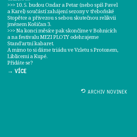
>>> 10. 5. budou Ondar a Petar (nebo spíš Pavel
a Karel) součástí zahájení sezony v
třeboňské
Stopětce
a přivezou s sebou skutečnou relikvii
jménem
Košičan 3
.
>>> Na konci měsíce pak skončíme v Bohnicích
a na festivalu
MEZI PLOTY
odehrajeme
Stand’artní kabaret
.
A mimo to si dáme
triádu ve Vzletu
s Protonem,
Liblicemi a Kupé.
Přidáte se?
→ VÍCE
ARCHIV NOVINEK