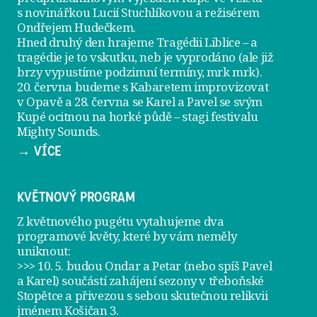
s novinářkou Lucií Stuchlíkovou a režisérem
Ondřejem Hudečkem.
Hned druhý den hrajeme
Tragédii Liblice
– a
tragédie je to vskutku, neb je vyprodáno (ale již
brzy vypustíme podzimní termíny, mrk mrk).
20. června
budeme s Kabaretem improvizovat
v Opavě a
28. června
se Karel a Pavel se svým
Kupé ocitnou na horké půdě – stagi festivalu
Mighty Sounds.
→ VÍCE
KVĚTNOVÝ PROGRAM
Z květnového pugétu vytahujeme dva
programové květy, které by vám neměly
uniknout:
>>> 10. 5. budou Ondar a Petar (nebo spíš Pavel
a Karel) součástí zahájení sezony v
třeboňské
Stopětce
a přivezou s sebou skutečnou relikvii
jménem
Košičan 3
.