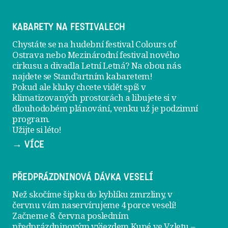
KABARETY NA FESTIVALECH
Chystáte se na hudební festival Colours of
Ostrava nebo Mezinárodní festival nového
cirkusu a divadla Letní Letná? Na obou nás
najdete se
Stand’artním kabaretem
!
Pokud ale kluky chcete vidět spíš v
klimatizovaných prostorách a libujete si v
dlouhodobém plánování, venku už je
podzimní
program
.
Užijte si léto!
→ VÍCE
PŘEDPRÁZDNINOVÁ DÁVKA VESELÍ
Než skočíme šipku do kyblíku zmrzliny, v
červnu vám naservírujeme
4 porce veselí
!
Začneme 8. června posledním
předprázdninovým výjezdem
Kupé ve Vzletu
–