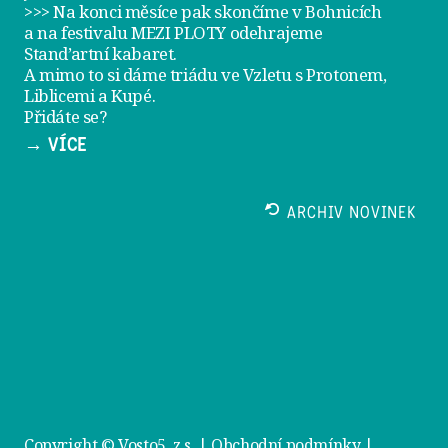
>>> Na konci měsíce pak skončíme v Bohnicích
a na festivalu
MEZI PLOTY
odehrajeme
Stand’artní kabaret
.
A mimo to si dáme
triádu ve Vzletu
s Protonem,
Liblicemi a Kupé.
Přidáte se?
→ VÍCE
ARCHIV NOVINEK
Copyright © Vosto5, z.s. |
Obchodní podmínky
|