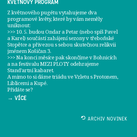
KVĚTNOVÝ PROGRAM
Z květnového pugétu vytahujeme dva
programové květy, které by vám neměly
uniknout:
>>> 10. 5. budou Ondar a Petar (nebo spíš Pavel
a Karel) součástí zahájení sezony v
třeboňské
Stopětce
a přivezou s sebou skutečnou relikvii
jménem
Košičan 3
.
>>> Na konci měsíce pak skončíme v Bohnicích
a na festivalu
MEZI PLOTY
odehrajeme
Stand’artní kabaret
.
A mimo to si dáme
triádu ve Vzletu
s Protonem,
Liblicemi a Kupé.
Přidáte se?
→ VÍCE
ARCHIV NOVINEK