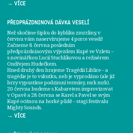
→ VÍCE
PŘEDPRÁZDNINOVÁ DÁVKA VESELÍ
Než skočíme šipku do kyblíku zmrzliny, v
červnu vám naservírujeme
4 porce veselí
!
Začneme 8. června posledním
předprázdninovým výjezdem
Kupé ve Vzletu
–
s novinářkou Lucií Stuchlíkovou a režisérem
Ondřejem Hudečkem.
Hned druhý den hrajeme
Tragédii Liblice
– a
tragédie je to vskutku, neb je vyprodáno (ale již
brzy vypustíme podzimní termíny, mrk mrk).
20. června
budeme s Kabaretem improvizovat
v Opavě a
28. června
se Karel a Pavel se svým
Kupé ocitnou na horké půdě – stagi festivalu
Mighty Sounds.
→ VÍCE