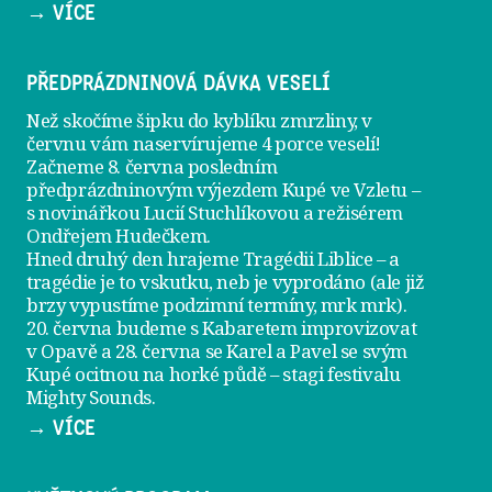
→ VÍCE
PŘEDPRÁZDNINOVÁ DÁVKA VESELÍ
Než skočíme šipku do kyblíku zmrzliny, v
červnu vám naservírujeme
4 porce veselí
!
Začneme 8. června posledním
předprázdninovým výjezdem
Kupé ve Vzletu
–
s novinářkou Lucií Stuchlíkovou a režisérem
Ondřejem Hudečkem.
Hned druhý den hrajeme
Tragédii Liblice
– a
tragédie je to vskutku, neb je vyprodáno (ale již
brzy vypustíme podzimní termíny, mrk mrk).
20. června
budeme s Kabaretem improvizovat
v Opavě a
28. června
se Karel a Pavel se svým
Kupé ocitnou na horké půdě – stagi festivalu
Mighty Sounds.
→ VÍCE