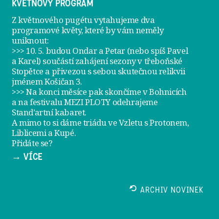
KVĚTNOVÝ PROGRAM
Z květnového pugétu vytahujeme dva
programové květy, které by vám neměly
uniknout:
>>> 10. 5. budou Ondar a Petar (nebo spíš Pavel
a Karel) součástí zahájení sezony v
třeboňské
Stopětce
a přivezou s sebou skutečnou relikvii
jménem
Košičan 3
.
>>> Na konci měsíce pak skončíme v Bohnicích
a na festivalu
MEZI PLOTY
odehrajeme
Stand’artní kabaret
.
A mimo to si dáme
triádu ve Vzletu
s Protonem,
Liblicemi a Kupé.
Přidáte se?
→ VÍCE
ARCHIV NOVINEK