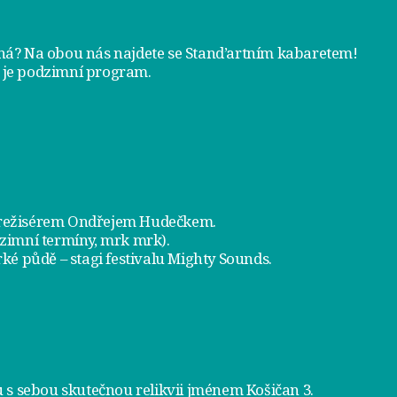
tná? Na obou nás najdete se
Stand’artním kabaretem
!
 je
podzimní program
.
a režisérem Ondřejem Hudečkem.
dzimní termíny, mrk mrk).
ké půdě – stagi festivalu Mighty Sounds.
 s sebou skutečnou relikvii jménem
Košičan 3
.