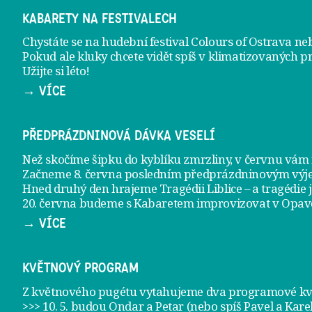
KABARETY NA FESTIVALECH
Chystáte se na hudební festival Colours of Ostrava ne
Pokud ale kluky chcete vidět spíš v klimatizovaných p
Užijte si léto!
→ VÍCE
PŘEDPRÁZDNINOVÁ DÁVKA VESELÍ
Než skočíme šipku do kyblíku zmrzliny, v červnu vá
Začneme 8. června posledním předprázdninovým vý
Hned druhý den hrajeme
Tragédii Liblice
– a tragédie 
20. června
budeme s Kabaretem improvizovat v Opav
→ VÍCE
KVĚTNOVÝ PROGRAM
Z květnového pugétu vytahujeme dva programové kvě
>>> 10. 5. budou Ondar a Petar (nebo spíš Pavel a Kare