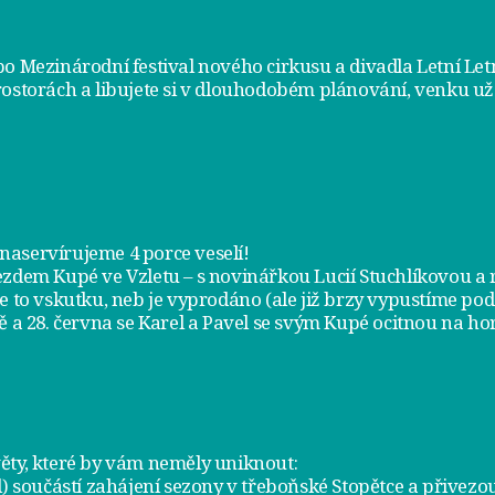
bo Mezinárodní festival nového cirkusu a divadla Letní Le
rostorách a libujete si v dlouhodobém plánování, venku už
m naservírujeme
4 porce veselí
!
jezdem
Kupé ve Vzletu
– s novinářkou Lucií Stuchlíkovou 
je to vskutku, neb je vyprodáno (ale již brzy vypustíme po
ě a
28. června
se Karel a Pavel se svým Kupé ocitnou na hor
ty, které by vám neměly uniknout:
l) součástí zahájení sezony v
třeboňské Stopětce
a přivezou