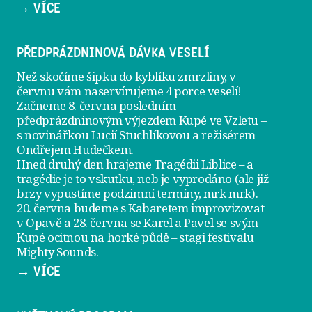
→ VÍCE
PŘEDPRÁZDNINOVÁ DÁVKA VESELÍ
Než skočíme šipku do kyblíku zmrzliny, v
červnu vám naservírujeme
4 porce veselí
!
Začneme 8. června posledním
předprázdninovým výjezdem
Kupé ve Vzletu
–
s novinářkou Lucií Stuchlíkovou a režisérem
Ondřejem Hudečkem.
Hned druhý den hrajeme
Tragédii Liblice
– a
tragédie je to vskutku, neb je vyprodáno (ale již
brzy vypustíme podzimní termíny, mrk mrk).
20. června
budeme s Kabaretem improvizovat
v Opavě a
28. června
se Karel a Pavel se svým
Kupé ocitnou na horké půdě – stagi festivalu
Mighty Sounds.
→ VÍCE