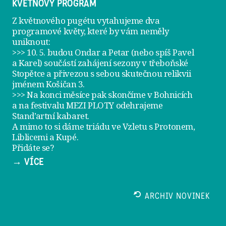
KVĚTNOVÝ PROGRAM
Z květnového pugétu vytahujeme dva
programové květy, které by vám neměly
uniknout:
>>> 10. 5. budou Ondar a Petar (nebo spíš Pavel
a Karel) součástí zahájení sezony v
třeboňské
Stopětce
a přivezou s sebou skutečnou relikvii
jménem
Košičan 3
.
>>> Na konci měsíce pak skončíme v Bohnicích
a na festivalu
MEZI PLOTY
odehrajeme
Stand’artní kabaret
.
A mimo to si dáme
triádu ve Vzletu
s Protonem,
Liblicemi a Kupé.
Přidáte se?
→ VÍCE
ARCHIV NOVINEK