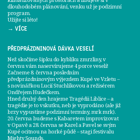
dlouhodobém plánování, venku už je
podzimní
program
.
Užijte si léto!
→ VÍCE
PŘEDPRÁZDNINOVÁ DÁVKA VESELÍ
Než skočíme šipku do kyblíku zmrzliny, v
červnu vám naservírujeme
4 porce veselí
!
Začneme 8. června posledním
předprázdninovým výjezdem
Kupé ve Vzletu
–
s novinářkou Lucií Stuchlíkovou a režisérem
Ondřejem Hudečkem.
Hned druhý den hrajeme
Tragédii Liblice
– a
tragédie je to vskutku, neb je vyprodáno (ale již
brzy vypustíme podzimní termíny, mrk mrk).
20. června
budeme s Kabaretem improvizovat
v Opavě a
28. června
se Karel a Pavel se svým
Kupé ocitnou na horké půdě – stagi festivalu
Mighty Sounds.