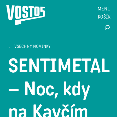
MENU
KOŠÍK
← VŠECHNY NOVINKY
SENTIMETAL
– Noc, kdy
na Kavčím