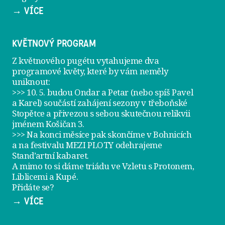
→ VÍCE
KVĚTNOVÝ PROGRAM
Z květnového pugétu vytahujeme dva
programové květy, které by vám neměly
uniknout:
>>> 10. 5. budou Ondar a Petar (nebo spíš Pavel
a Karel) součástí zahájení sezony v
třeboňské
Stopětce
a přivezou s sebou skutečnou relikvii
jménem
Košičan 3
.
>>> Na konci měsíce pak skončíme v Bohnicích
a na festivalu
MEZI PLOTY
odehrajeme
Stand’artní kabaret
.
A mimo to si dáme
triádu ve Vzletu
s Protonem,
Liblicemi a Kupé.
Přidáte se?
→ VÍCE