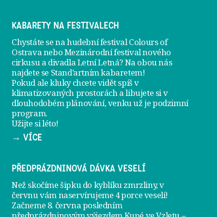
KABARETY NA FESTIVALECH
Chystáte se na hudební festival Colours of
Ostrava nebo Mezinárodní festival nového
cirkusu a divadla Letní Letná? Na obou nás
najdete se
Stand’artním kabaretem
!
Pokud ale kluky chcete vidět spíš v
klimatizovaných prostorách a libujete si v
dlouhodobém plánování, venku už je
podzimní
program
.
Užijte si léto!
→ VÍCE
PŘEDPRÁZDNINOVÁ DÁVKA VESELÍ
Než skočíme šipku do kyblíku zmrzliny, v
červnu vám naservírujeme
4 porce veselí
!
Začneme 8. června posledním
předprázdninovým výjezdem
Kupé ve Vzletu
–