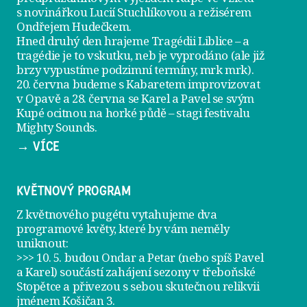
s novinářkou Lucií Stuchlíkovou a režisérem
Ondřejem Hudečkem.
Hned druhý den hrajeme
Tragédii Liblice
– a
tragédie je to vskutku, neb je vyprodáno (ale již
brzy vypustíme podzimní termíny, mrk mrk).
20. června
budeme s Kabaretem improvizovat
v Opavě a
28. června
se Karel a Pavel se svým
Kupé ocitnou na horké půdě – stagi festivalu
Mighty Sounds.
→ VÍCE
KVĚTNOVÝ PROGRAM
Z květnového pugétu vytahujeme dva
programové květy, které by vám neměly
uniknout:
>>> 10. 5. budou Ondar a Petar (nebo spíš Pavel
a Karel) součástí zahájení sezony v
třeboňské
Stopětce
a přivezou s sebou skutečnou relikvii
jménem
Košičan 3
.