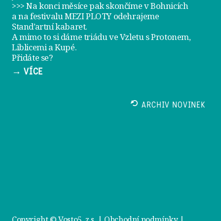
>>> Na konci měsíce pak skončíme v Bohnicích
a na festivalu
MEZI PLOTY
odehrajeme
Stand’artní kabaret
.
A mimo to si dáme
triádu ve Vzletu
s Protonem,
Liblicemi a Kupé.
Přidáte se?
→ VÍCE
ARCHIV NOVINEK
Copyright © Vosto5, z.s. |
Obchodní podmínky
|