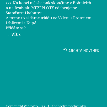
>>> Na konci měsíce pak skončíme v Bohnicích
a na festivalu
MEZI PLOTY
odehrajeme
Stand’artní kabaret
.
A mimo to si dáme
triádu ve Vzletu
s Protonem,
Liblicemi a Kupé.
Přidáte se?
→ VÍCE
ARCHIV NOVINEK
Copyright © Vosto5, z.s. |
Obchodní podmínky
|