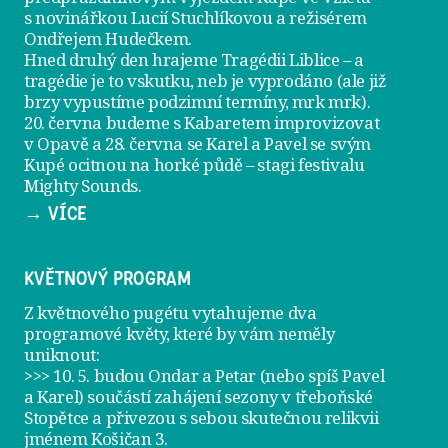
s novinářkou Lucií Stuchlíkovou a režisérem
Ondřejem Hudečkem.
Hned druhý den hrajeme
Tragédii Liblice
– a
tragédie je to vskutku, neb je vyprodáno (ale již
brzy vypustíme podzimní termíny, mrk mrk).
20. června
budeme s Kabaretem improvizovat
v Opavě a
28. června
se Karel a Pavel se svým
Kupé ocitnou na horké půdě – stagi festivalu
Mighty Sounds.
→ VÍCE
KVĚTNOVÝ PROGRAM
Z květnového pugétu vytahujeme dva
programové květy, které by vám neměly
uniknout:
>>> 10. 5. budou Ondar a Petar (nebo spíš Pavel
a Karel) součástí zahájení sezony v
třeboňské
Stopětce
a přivezou s sebou skutečnou relikvii
jménem
Košičan 3
.