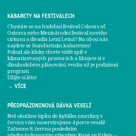
KABARETY NA FESTIVALECH
Chystáte se na hudební festival Colours of
Ostrava nebo Mezinárodní festival nového
cirkusu a divadla Letní Letná? Na obou nás
najdete se
Stand’artním kabaretem
!
Pokud ale kluky chcete vidět spíš v
klimatizovaných prostorách a libujete si v
dlouhodobém plánování, venku už je
podzimní
program
.
Užijte si léto!
→ VÍCE
PŘEDPRÁZDNINOVÁ DÁVKA VESELÍ
Než skočíme šipku do kyblíku zmrzliny, v
červnu vám naservírujeme
4 porce veselí
!
Začneme 8. června posledním
předprázdninovým výjezdem
Kupé ve Vzletu
–