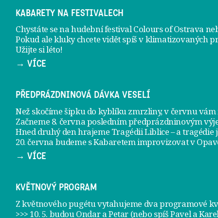
KABARETY NA FESTIVALECH
Chystáte se na hudební festival Colours of Ostrava ne
Pokud ale kluky chcete vidět spíš v klimatizovaných p
Užijte si léto!
→ VÍCE
PŘEDPRÁZDNINOVÁ DÁVKA VESELÍ
Než skočíme šipku do kyblíku zmrzliny, v červnu vá
Začneme 8. června posledním předprázdninovým vý
Hned druhý den hrajeme
Tragédii Liblice
– a tragédie 
20. června
budeme s Kabaretem improvizovat v Opav
→ VÍCE
KVĚTNOVÝ PROGRAM
Z květnového pugétu vytahujeme dva programové kvě
>>> 10. 5. budou Ondar a Petar (nebo spíš Pavel a Kare