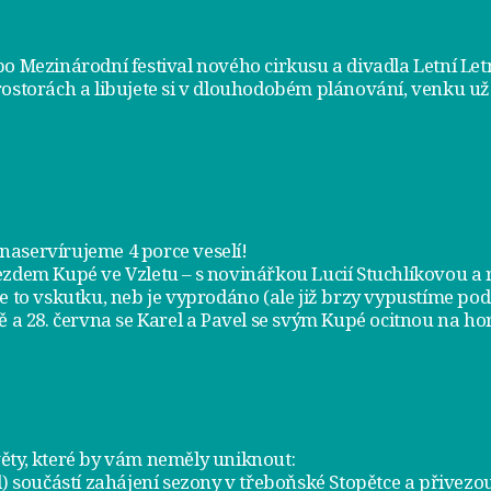
bo Mezinárodní festival nového cirkusu a divadla Letní Le
rostorách a libujete si v dlouhodobém plánování, venku už
m naservírujeme
4 porce veselí
!
jezdem
Kupé ve Vzletu
– s novinářkou Lucií Stuchlíkovou 
je to vskutku, neb je vyprodáno (ale již brzy vypustíme po
ě a
28. června
se Karel a Pavel se svým Kupé ocitnou na hor
ty, které by vám neměly uniknout:
l) součástí zahájení sezony v
třeboňské Stopětce
a přivezou