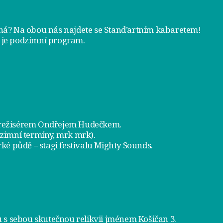
tná? Na obou nás najdete se
Stand’artním kabaretem
!
 je
podzimní program
.
a režisérem Ondřejem Hudečkem.
dzimní termíny, mrk mrk).
ké půdě – stagi festivalu Mighty Sounds.
 s sebou skutečnou relikvii jménem
Košičan 3
.