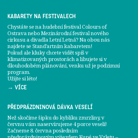
KABARETY NA FESTIVALECH
Chystáte se na hudební festival Colours of
Ostrava nebo Mezinárodní festival nového
cirkusu a divadla Letní Letná? Na obou nás
najdete se
Stand’artním kabaretem
!
Pokud ale kluky chcete vidět spíš v
klimatizovaných prostorách a libujete si v
dlouhodobém plánování, venku už je
podzimní
program
.
Užijte si léto!
→ VÍCE
PŘEDPRÁZDNINOVÁ DÁVKA VESELÍ
Než skočíme šipku do kyblíku zmrzliny, v
červnu vám naservírujeme
4 porce veselí
!
Začneme 8. června posledním
předprázdninovým výjezdem
Kupé ve Vzletu
–