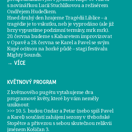
s novinářkou Lucií Stuchlíkovou a režisérem
Ondřejem Hudečkem.
Hned druhý den hrajeme
Tragédii Liblice
– a
tragédie je to vskutku, neb je vyprodáno (ale již
brzy vypustíme podzimní termíny, mrk mrk).
20. června
budeme s Kabaretem improvizovat
v Opavě a
28. června
se Karel a Pavel se svým
Kupé ocitnou na horké půdě – stagi festivalu
Mighty Sounds.
→ VÍCE
KVĚTNOVÝ PROGRAM
Z květnového pugétu vytahujeme dva
programové květy, které by vám neměly
uniknout:
>>> 10. 5. budou Ondar a Petar (nebo spíš Pavel
a Karel) součástí zahájení sezony v
třeboňské
Stopětce
a přivezou s sebou skutečnou relikvii
jménem
Košičan 3
.