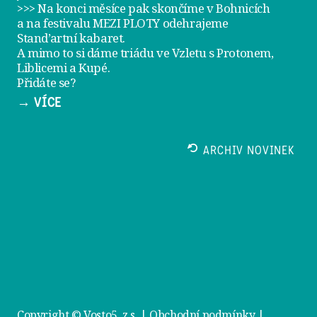
>>> Na konci měsíce pak skončíme v Bohnicích
a na festivalu
MEZI PLOTY
odehrajeme
Stand’artní kabaret
.
A mimo to si dáme
triádu ve Vzletu
s Protonem,
Liblicemi a Kupé.
Přidáte se?
→ VÍCE
ARCHIV NOVINEK
Copyright © Vosto5, z.s. |
Obchodní podmínky
|