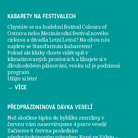
KABARETY NA FESTIVALECH
Chystáte se na hudební festival Colours of
Ostrava nebo Mezinárodní festival nového
cirkusu a divadla Letní Letná? Na obou nás
najdete se
Stand’artním kabaretem
!
Pokud ale kluky chcete vidět spíš v
klimatizovaných prostorách a libujete si v
dlouhodobém plánování, venku už je
podzimní
program
.
Užijte si léto!
→ VÍCE
PŘEDPRÁZDNINOVÁ DÁVKA VESELÍ
Než skočíme šipku do kyblíku zmrzliny, v
červnu vám naservírujeme
4 porce veselí
!
Začneme 8. června posledním
předprázdninovým výjezdem
Kupé ve Vzletu
–