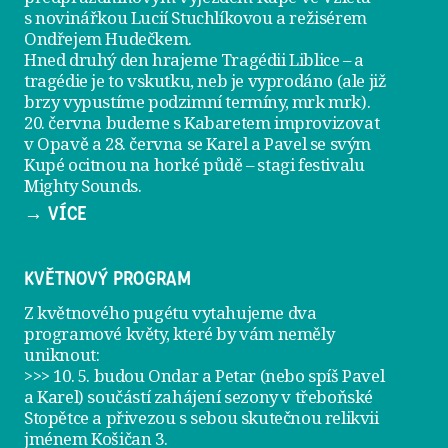
s novinářkou Lucií Stuchlíkovou a režisérem
Ondřejem Hudečkem.
Hned druhý den hrajeme
Tragédii Liblice
– a
tragédie je to vskutku, neb je vyprodáno (ale již
brzy vypustíme podzimní termíny, mrk mrk).
20. června
budeme s Kabaretem improvizovat
v Opavě a
28. června
se Karel a Pavel se svým
Kupé ocitnou na horké půdě – stagi festivalu
Mighty Sounds.
→ VÍCE
KVĚTNOVÝ PROGRAM
Z květnového pugétu vytahujeme dva
programové květy, které by vám neměly
uniknout:
>>> 10. 5. budou Ondar a Petar (nebo spíš Pavel
a Karel) součástí zahájení sezony v
třeboňské
Stopětce
a přivezou s sebou skutečnou relikvii
jménem
Košičan 3
.