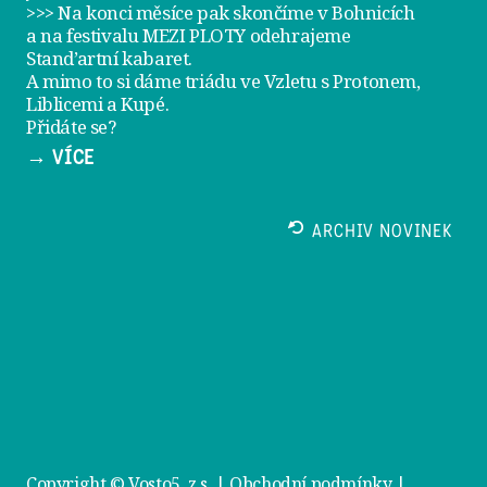
>>> Na konci měsíce pak skončíme v Bohnicích
a na festivalu
MEZI PLOTY
odehrajeme
Stand’artní kabaret
.
A mimo to si dáme
triádu ve Vzletu
s Protonem,
Liblicemi a Kupé.
Přidáte se?
→ VÍCE
ARCHIV NOVINEK
Copyright © Vosto5, z.s. |
Obchodní podmínky
|