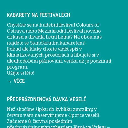
KABARETY NA FESTIVALECH
Chystáte se na hudební festival Colours of
Ostrava nebo Mezinárodní festival nového
cirkusu a divadla Letní Letná? Na obou nás
najdete se
Stand’artním kabaretem
!
Pokud ale kluky chcete vidět spíš v
klimatizovaných prostorách a libujete si v
dlouhodobém plánování, venku už je
podzimní
program
.
Užijte si léto!
→ VÍCE
PŘEDPRÁZDNINOVÁ DÁVKA VESELÍ
Než skočíme šipku do kyblíku zmrzliny, v
červnu vám naservírujeme
4 porce veselí
!
Začneme 8. června posledním
předprázdninovým výjezdem
Kupé ve Vzletu
–