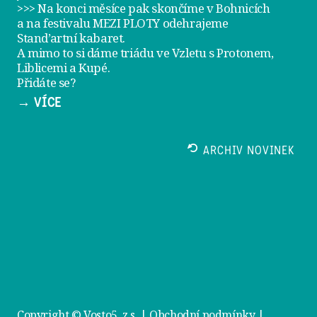
>>> Na konci měsíce pak skončíme v Bohnicích
a na festivalu
MEZI PLOTY
odehrajeme
Stand’artní kabaret
.
A mimo to si dáme
triádu ve Vzletu
s Protonem,
Liblicemi a Kupé.
Přidáte se?
→ VÍCE
ARCHIV NOVINEK
Copyright © Vosto5, z.s. |
Obchodní podmínky
|