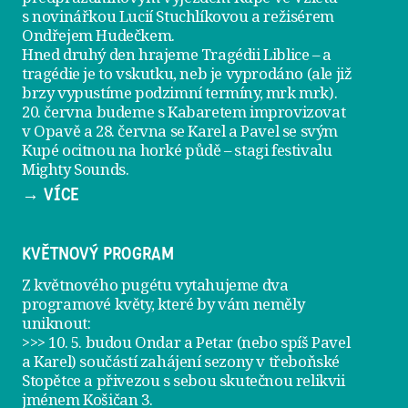
s novinářkou Lucií Stuchlíkovou a režisérem
Ondřejem Hudečkem.
Hned druhý den hrajeme
Tragédii Liblice
– a
tragédie je to vskutku, neb je vyprodáno (ale již
brzy vypustíme podzimní termíny, mrk mrk).
20. června
budeme s Kabaretem improvizovat
v Opavě a
28. června
se Karel a Pavel se svým
Kupé ocitnou na horké půdě – stagi festivalu
Mighty Sounds.
→ VÍCE
KVĚTNOVÝ PROGRAM
Z květnového pugétu vytahujeme dva
programové květy, které by vám neměly
uniknout:
>>> 10. 5. budou Ondar a Petar (nebo spíš Pavel
a Karel) součástí zahájení sezony v
třeboňské
Stopětce
a přivezou s sebou skutečnou relikvii
jménem
Košičan 3
.