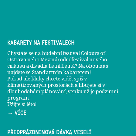
KABARETY NA FESTIVALECH
Chystáte se na hudební festival Colours of
Ostrava nebo Mezinárodní festival nového
cirkusu a divadla Letní Letná? Na obou nás
najdete se
Stand’artním kabaretem
!
Pokud ale kluky chcete vidět spíš v
klimatizovaných prostorách a libujete si v
dlouhodobém plánování, venku už je
podzimní
program
.
Užijte si léto!
→ VÍCE
PŘEDPRÁZDNINOVÁ DÁVKA VESELÍ