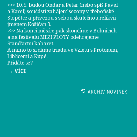
>>> 10. 5. budou Ondar a Petar (nebo spíš Pavel
a Karel) součástí zahájení sezony v
třeboňské
Stopětce
a přivezou s sebou skutečnou relikvii
jménem
Košičan 3
.
>>> Na konci měsíce pak skončíme v Bohnicích
a na festivalu
MEZI PLOTY
odehrajeme
Stand’artní kabaret
.
A mimo to si dáme
triádu ve Vzletu
s Protonem,
Liblicemi a Kupé.
Přidáte se?
→ VÍCE
ARCHIV NOVINEK