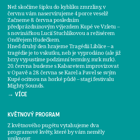
Než skočíme šipku do kyblíku zmrzliny, v
červnu vám naservírujeme
4 porce veselí
!
Začneme 8. června posledním
předprázdninovým výjezdem
Kupé ve Vzletu
–
s novinářkou Lucií Stuchlíkovou a režisérem
Ondřejem Hudečkem.
Hned druhý den hrajeme
Tragédii Liblice
– a
tragédie je to vskutku, neb je vyprodáno (ale již
brzy vypustíme podzimní termíny, mrk mrk).
20. června
budeme s Kabaretem improvizovat
v Opavě a
28. června
se Karel a Pavel se svým
Kupé ocitnou na horké půdě – stagi festivalu
Mighty Sounds.
→ VÍCE
KVĚTNOVÝ PROGRAM
Z květnového pugétu vytahujeme dva
programové květy, které by vám neměly
uniknout: