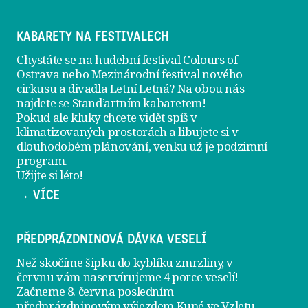
KABARETY NA FESTIVALECH
Chystáte se na hudební festival Colours of
Ostrava nebo Mezinárodní festival nového
cirkusu a divadla Letní Letná? Na obou nás
najdete se
Stand’artním kabaretem
!
Pokud ale kluky chcete vidět spíš v
klimatizovaných prostorách a libujete si v
dlouhodobém plánování, venku už je
podzimní
program
.
Užijte si léto!
→ VÍCE
PŘEDPRÁZDNINOVÁ DÁVKA VESELÍ
Než skočíme šipku do kyblíku zmrzliny, v
červnu vám naservírujeme
4 porce veselí
!
Začneme 8. června posledním
předprázdninovým výjezdem
Kupé ve Vzletu
–