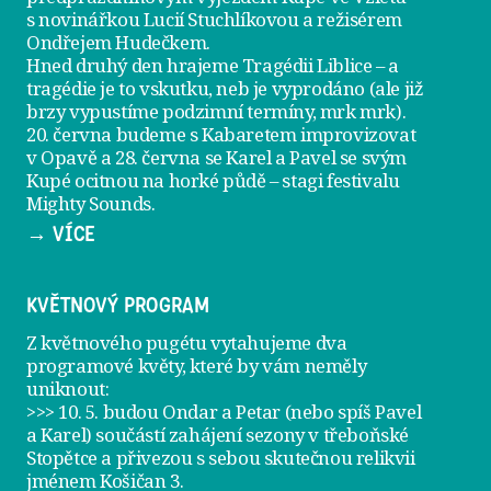
s novinářkou Lucií Stuchlíkovou a režisérem
Ondřejem Hudečkem.
Hned druhý den hrajeme
Tragédii Liblice
– a
tragédie je to vskutku, neb je vyprodáno (ale již
brzy vypustíme podzimní termíny, mrk mrk).
20. června
budeme s Kabaretem improvizovat
v Opavě a
28. června
se Karel a Pavel se svým
Kupé ocitnou na horké půdě – stagi festivalu
Mighty Sounds.
→ VÍCE
KVĚTNOVÝ PROGRAM
Z květnového pugétu vytahujeme dva
programové květy, které by vám neměly
uniknout:
>>> 10. 5. budou Ondar a Petar (nebo spíš Pavel
a Karel) součástí zahájení sezony v
třeboňské
Stopětce
a přivezou s sebou skutečnou relikvii
jménem
Košičan 3
.