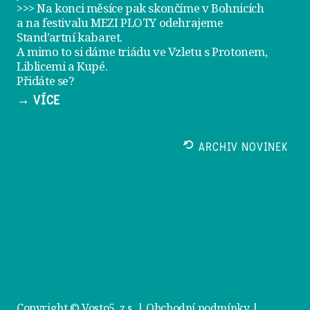
>>> Na konci měsíce pak skončíme v Bohnicích
a na festivalu
MEZI PLOTY
odehrajeme
Stand’artní kabaret
.
A mimo to si dáme
triádu ve Vzletu
s Protonem,
Liblicemi a Kupé.
Přidáte se?
→ VÍCE
ARCHIV NOVINEK
Copyright © Vosto5, z.s. |
Obchodní podmínky
|