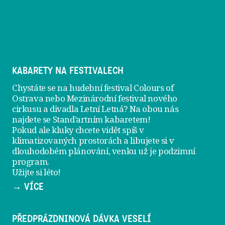
KABARETY NA FESTIVALECH
Chystáte se na hudební festival Colours of
Ostrava nebo Mezinárodní festival nového
cirkusu a divadla Letní Letná? Na obou nás
najdete se
Stand’artním kabaretem
!
Pokud ale kluky chcete vidět spíš v
klimatizovaných prostorách a libujete si v
dlouhodobém plánování, venku už je
podzimní
program
.
Užijte si léto!
→ VÍCE
PŘEDPRÁZDNINOVÁ DÁVKA VESELÍ