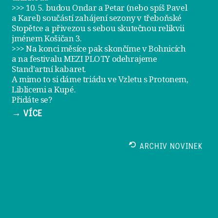
>>> 10. 5. budou Ondar a Petar (nebo spíš Pavel
a Karel) součástí zahájení sezony v
třeboňské
Stopětce
a přivezou s sebou skutečnou relikvii
jménem
Košičan 3
.
>>> Na konci měsíce pak skončíme v Bohnicích
a na festivalu
MEZI PLOTY
odehrajeme
Stand’artní kabaret
.
A mimo to si dáme
triádu ve Vzletu
s Protonem,
Liblicemi a Kupé.
Přidáte se?
→ VÍCE
ARCHIV NOVINEK