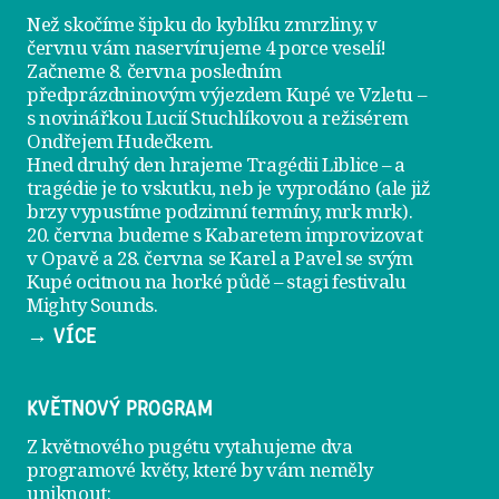
Než skočíme šipku do kyblíku zmrzliny, v
červnu vám naservírujeme
4 porce veselí
!
Začneme 8. června posledním
předprázdninovým výjezdem
Kupé ve Vzletu
–
s novinářkou Lucií Stuchlíkovou a režisérem
Ondřejem Hudečkem.
Hned druhý den hrajeme
Tragédii Liblice
– a
tragédie je to vskutku, neb je vyprodáno (ale již
brzy vypustíme podzimní termíny, mrk mrk).
20. června
budeme s Kabaretem improvizovat
v Opavě a
28. června
se Karel a Pavel se svým
Kupé ocitnou na horké půdě – stagi festivalu
Mighty Sounds.
→ VÍCE
KVĚTNOVÝ PROGRAM
Z květnového pugétu vytahujeme dva
programové květy, které by vám neměly
uniknout: