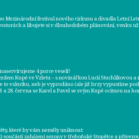
bo Mezinárodní festival nového cirkusu a divadla Letní Le
rostorách a libujete si v dlouhodobém plánování, venku už
m naservírujeme
4 porce veselí
!
jezdem
Kupé ve Vzletu
– s novinářkou Lucií Stuchlíkovou 
je to vskutku, neb je vyprodáno (ale již brzy vypustíme po
ě a
28. června
se Karel a Pavel se svým Kupé ocitnou na hor
ty, které by vám neměly uniknout:
l) součástí zahájení sezony v
třeboňské Stopětce
a přivezou