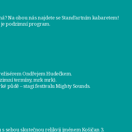
tná? Na obou nás najdete se
Stand’artním kabaretem
!
 je
podzimní program
.
a režisérem Ondřejem Hudečkem.
dzimní termíny, mrk mrk).
ké půdě – stagi festivalu Mighty Sounds.
 s sebou skutečnou relikvii jménem
Košičan 3
.