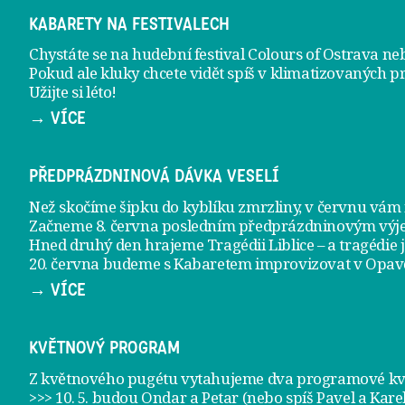
KABARETY NA FESTIVALECH
Chystáte se na hudební festival Colours of Ostrava ne
Pokud ale kluky chcete vidět spíš v klimatizovaných p
Užijte si léto!
→ VÍCE
PŘEDPRÁZDNINOVÁ DÁVKA VESELÍ
Než skočíme šipku do kyblíku zmrzliny, v červnu vá
Začneme 8. června posledním předprázdninovým vý
Hned druhý den hrajeme
Tragédii Liblice
– a tragédie 
20. června
budeme s Kabaretem improvizovat v Opav
→ VÍCE
KVĚTNOVÝ PROGRAM
Z květnového pugétu vytahujeme dva programové kvě
>>> 10. 5. budou Ondar a Petar (nebo spíš Pavel a Kare