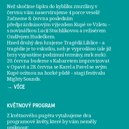
Než skočíme šipku do kyblíku zmrzliny, v
červnu vám naservírujeme
4 porce veselí
!
Začneme 8. června posledním
předprázdninovým výjezdem
Kupé ve Vzletu
–
s novinářkou Lucií Stuchlíkovou a režisérem
Ondřejem Hudečkem.
Hned druhý den hrajeme
Tragédii Liblice
– a
tragédie je to vskutku, neb je vyprodáno (ale již
brzy vypustíme podzimní termíny, mrk mrk).
20. června
budeme s Kabaretem improvizovat
v Opavě a
28. června
se Karel a Pavel se svým
Kupé ocitnou na horké půdě – stagi festivalu
Mighty Sounds.
→ VÍCE
KVĚTNOVÝ PROGRAM
Z květnového pugétu vytahujeme dva
programové květy, které by vám neměly
uniknout: