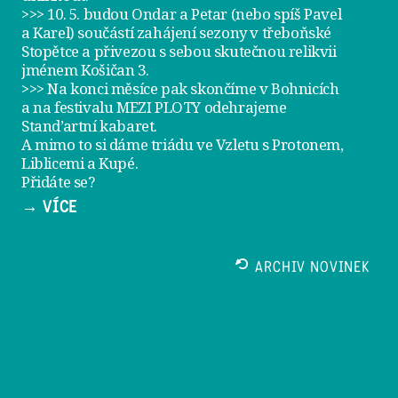
>>> 10. 5. budou Ondar a Petar (nebo spíš Pavel
a Karel) součástí zahájení sezony v
třeboňské
Stopětce
a přivezou s sebou skutečnou relikvii
jménem
Košičan 3
.
>>> Na konci měsíce pak skončíme v Bohnicích
a na festivalu
MEZI PLOTY
odehrajeme
Stand’artní kabaret
.
A mimo to si dáme
triádu ve Vzletu
s Protonem,
Liblicemi a Kupé.
Přidáte se?
→ VÍCE
ARCHIV NOVINEK