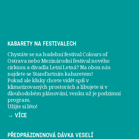
KABARETY NA FESTIVALECH
Chystáte se na hudební festival Colours of
Ostrava nebo Mezinárodní festival nového
cirkusu a divadla Letní Letná? Na obou nás
najdete se
Stand’artním kabaretem
!
Pokud ale kluky chcete vidět spíš v
klimatizovaných prostorách a libujete si v
dlouhodobém plánování, venku už je
podzimní
program
.
Užijte si léto!
→ VÍCE
PŘEDPRÁZDNINOVÁ DÁVKA VESELÍ