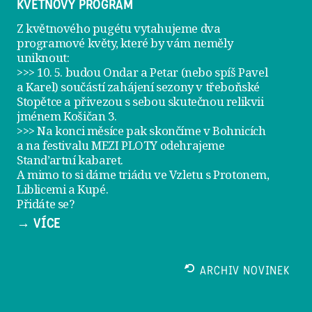
KVĚTNOVÝ PROGRAM
Z květnového pugétu vytahujeme dva
programové květy, které by vám neměly
uniknout:
>>> 10. 5. budou Ondar a Petar (nebo spíš Pavel
a Karel) součástí zahájení sezony v
třeboňské
Stopětce
a přivezou s sebou skutečnou relikvii
jménem
Košičan 3
.
>>> Na konci měsíce pak skončíme v Bohnicích
a na festivalu
MEZI PLOTY
odehrajeme
Stand’artní kabaret
.
A mimo to si dáme
triádu ve Vzletu
s Protonem,
Liblicemi a Kupé.
Přidáte se?
→ VÍCE
ARCHIV NOVINEK