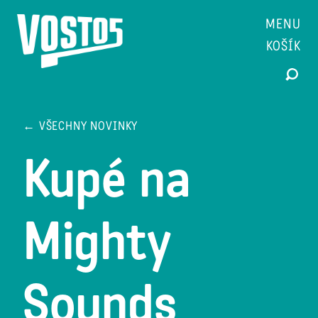
MENU
KOŠÍK
← VŠECHNY NOVINKY
Kupé na
Mighty
Sounds