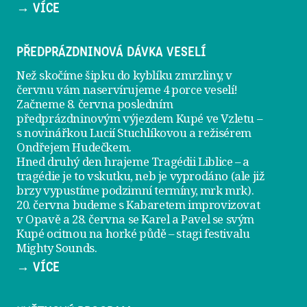
→ VÍCE
PŘEDPRÁZDNINOVÁ DÁVKA VESELÍ
Než skočíme šipku do kyblíku zmrzliny, v
červnu vám naservírujeme
4 porce veselí
!
Začneme 8. června posledním
předprázdninovým výjezdem
Kupé ve Vzletu
–
s novinářkou Lucií Stuchlíkovou a režisérem
Ondřejem Hudečkem.
Hned druhý den hrajeme
Tragédii Liblice
– a
tragédie je to vskutku, neb je vyprodáno (ale již
brzy vypustíme podzimní termíny, mrk mrk).
20. června
budeme s Kabaretem improvizovat
v Opavě a
28. června
se Karel a Pavel se svým
Kupé ocitnou na horké půdě – stagi festivalu
Mighty Sounds.
→ VÍCE