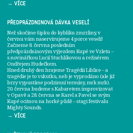
→ VÍCE
PŘEDPRÁZDNINOVÁ DÁVKA VESELÍ
Než skočíme šipku do kyblíku zmrzliny, v
červnu vám naservírujeme
4 porce veselí
!
Začneme 8. června posledním
předprázdninovým výjezdem
Kupé ve Vzletu
–
s novinářkou Lucií Stuchlíkovou a režisérem
Ondřejem Hudečkem.
Hned druhý den hrajeme
Tragédii Liblice
– a
tragédie je to vskutku, neb je vyprodáno (ale již
brzy vypustíme podzimní termíny, mrk mrk).
20. června
budeme s Kabaretem improvizovat
v Opavě a
28. června
se Karel a Pavel se svým
Kupé ocitnou na horké půdě – stagi festivalu
Mighty Sounds.
→ VÍCE