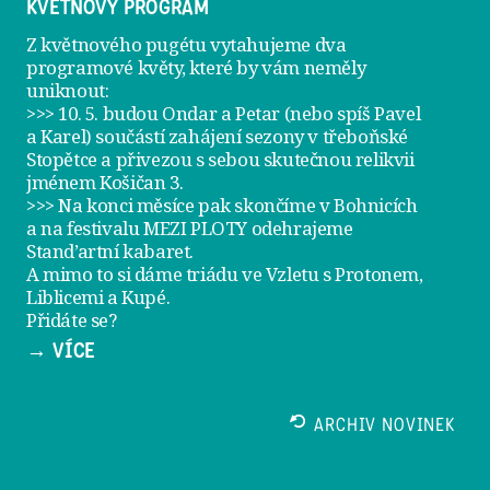
KVĚTNOVÝ PROGRAM
Z květnového pugétu vytahujeme dva
programové květy, které by vám neměly
uniknout:
>>> 10. 5. budou Ondar a Petar (nebo spíš Pavel
a Karel) součástí zahájení sezony v
třeboňské
Stopětce
a přivezou s sebou skutečnou relikvii
jménem
Košičan 3
.
>>> Na konci měsíce pak skončíme v Bohnicích
a na festivalu
MEZI PLOTY
odehrajeme
Stand’artní kabaret
.
A mimo to si dáme
triádu ve Vzletu
s Protonem,
Liblicemi a Kupé.
Přidáte se?
→ VÍCE
ARCHIV NOVINEK