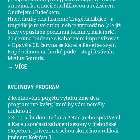
s novinářkou Lucií Stuchlíkovou a režisérem
Ondřejem Hudečkem.
Hned druhý den hrajeme
Tragédii Liblice
– a
tragédie je to vskutku, neb je vyprodáno (ale již
brzy vypustíme podzimní termíny, mrk mrk).
20. června
budeme s Kabaretem improvizovat
v Opavě a
28. června
se Karel a Pavel se svým
Kupé ocitnou na horké půdě – stagi festivalu
Mighty Sounds.
→ VÍCE
KVĚTNOVÝ PROGRAM
Z květnového pugétu vytahujeme dva
programové květy, které by vám neměly
uniknout:
>>> 10. 5. budou Ondar a Petar (nebo spíš Pavel
a Karel) součástí zahájení sezony v
třeboňské
Stopětce
a přivezou s sebou skutečnou relikvii
jménem
Košičan 3
.