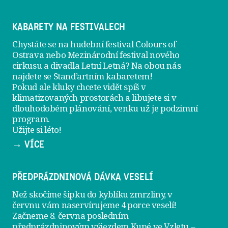
KABARETY NA FESTIVALECH
Chystáte se na hudební festival Colours of
Ostrava nebo Mezinárodní festival nového
cirkusu a divadla Letní Letná? Na obou nás
najdete se
Stand’artním kabaretem
!
Pokud ale kluky chcete vidět spíš v
klimatizovaných prostorách a libujete si v
dlouhodobém plánování, venku už je
podzimní
program
.
Užijte si léto!
→ VÍCE
PŘEDPRÁZDNINOVÁ DÁVKA VESELÍ
Než skočíme šipku do kyblíku zmrzliny, v
červnu vám naservírujeme
4 porce veselí
!
Začneme 8. června posledním
předprázdninovým výjezdem
Kupé ve Vzletu
–