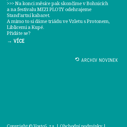
>>> Na konci měsíce pak skončíme v Bohnicích
a na festivalu
MEZI PLOTY
odehrajeme
Stand’artní kabaret
.
A mimo to si dáme
triádu ve Vzletu
s Protonem,
Liblicemi a Kupé.
Přidáte se?
→ VÍCE
ARCHIV NOVINEK
Copyright © Vosto5, z.s. |
Obchodní podmínky
|